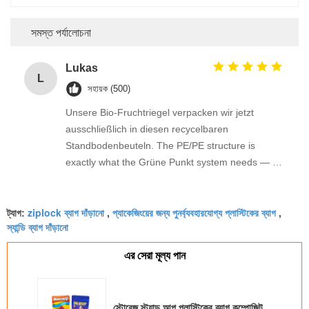
সমস্ত পর্যালোচনা
Lukas
L
সহায়ক (500)
Unsere Bio-Fruchtriegel verpacken wir jetzt
ausschließlich in diesen recycelbaren
Standbodenbeuteln. The PE/PE structure is
exactly what the Grüne Punkt system needs — no
mixed materials. The bags run smoothly on our
VFFS machines, the seals are consistently strong,
ziplock ব্যাগ দাঁড়ানো
প্যাকেজিংয়ের জন্য পুনর্ব্যবহারযোগ্য প্লাস্টিকের ব্যাগ
and the high barrier properties keep the bars
ট্যাগ:
,
,
স্যান্ডি ব্যাগ দাঁড়ানো
fresh. Having a full GRS certificate for the film was
extremely important for our B Corp application.
এর সেরা মূল্য পান
Wunderbar!
স্টোরেজ স্ট্যান্ড আপ প্লাস্টিকের ব্যাগ কম্পোজিট