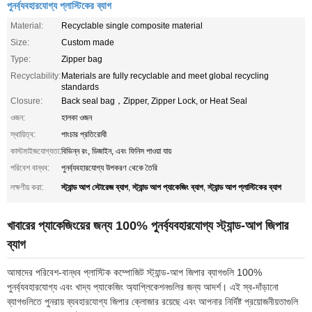
পুনর্ব্যবহারযোগ্য প্লাস্টিকের ব্যাগ
Material:
Recyclable single composite material
Size:
Custom made
Type:
Zipper bag
Recyclability:
Materials are fully recyclable and meet global recycling
standards
Closure:
Back seal bag，Zipper, Zipper Lock, or Heat Seal
ওজন:
হালকা ওজন
স্থায়িত্ব:
পাংচার প্রতিরোধী
কাস্টমাইজযোগ্যতা:
বিভিন্ন রং, ডিজাইন, এবং ফিনিস পাওয়া যায়
পরিবেশ বান্ধব:
পুনর্ব্যবহারযোগ্য উপকরণ থেকে তৈরি
স্ট্যান্ড আপ স্টোরেজ ব্যাগ
স্ট্যান্ড আপ প্যাকেজিং ব্যাগ
স্ট্যান্ড আপ প্লাস্টিকের ব্যাগ
লক্ষণীয় করা:
,
,
খাবারের প্যাকেজিংয়ের জন্য 100% পুনর্ব্যবহারযোগ্য স্ট্যান্ড-আপ জিপার
ব্যাগ
আমাদের পরিবেশ-বান্ধব প্লাস্টিক কম্পোজিট স্ট্যান্ড-আপ জিপার ব্যাগগুলি 100%
পুনর্ব্যবহারযোগ্য এবং খাদ্য প্যাকেজিং অ্যাপ্লিকেশনগুলির জন্য আদর্শ। এই স্ব-দাঁড়ানো
ব্যাগগুলিতে পুনরায় ব্যবহারযোগ্য জিপার ক্লোজার রয়েছে এবং আপনার নির্দিষ্ট প্রয়োজনীয়তাগুলি