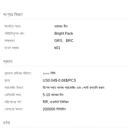
পণ্যের বিবরণ
উৎপত্তি স্থল:
গুয়ানডং চীন
পরিচিতিমুলক নাম:
Bright Pack
সাক্ষ্যদান:
GRS、BRC
মডেল নম্বার:
k01
প্রদান
ন্যূনতম চাহিদার পরিমাণ:
১০০০ পিসি
মূল্য:
US0.04$-0.08$/PCS
প্যাকেজিং বিবরণ:
বিশেষ শক্ত কাগজ প্যাকেজিং এবং প্লেট রপ্তানি করুন
ডেলিভারি সময়:
5-10 কাজের দিন
পরিশোধের শর্ত:
টি/টি, ওয়েস্টার্ন ইউনিয়ন
যোগানের ক্ষমতা:
200000 পিসি/দিন
বর্ণনা