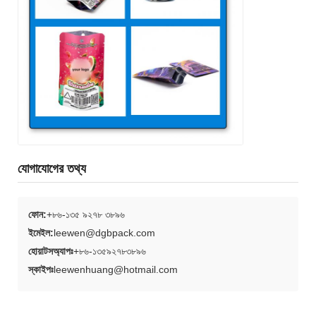
যোগাযোগের তথ্য
ফোন:
+৮৬-১৩৫ ৯২৭৮ ৩৮৯৬
ইমেইল:
leewen@dgbpack.com
হোয়াটসঅ্যাপঃ
+৮৬-১৩৫৯২৭৮৩৮৯৬
স্কাইপঃ
leewenhuang@hotmail.com