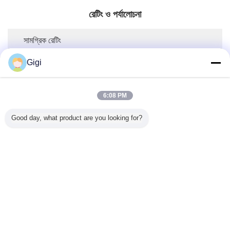
রেটিং ও পর্যালোচনা
সামগ্রিক রেটিং
Gigi
5.0
6:08 PM
এই সরবরাহকারীর জন্য 50টি পর্যালোচনার উপর ভিত্তি করে
Good day, what product are you looking for?
একটি পর্যালোচনা লিখুন
রেটিং স্ন্যাপশট
নিম্নলিখিত হল সকল রেটিং এর বিতরণ
5 তারা
100%
4 তারা
0%