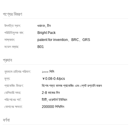
পণ্যের বিবরণ
উৎপত্তি স্থল:
গুয়াংডং, চীন
পরিচিতিমুলক নাম:
Bright Pack
সাক্ষ্যদান:
patent for invention、BRC、GRS
মডেল নম্বার:
B01
প্রদান
ন্যূনতম চাহিদার পরিমাণ:
১০০০ পিসি
মূল্য:
￥0.08-0.4/pcs
প্যাকেজিং বিবরণ:
বিশেষ শক্ত কাগজ প্যাকেজিং এবং প্লেট রপ্তানি করুন
ডেলিভারি সময়:
2-8 কাজের দিন
পরিশোধের শর্ত:
টি/টি, ওয়েস্টার্ন ইউনিয়ন
যোগানের ক্ষমতা:
200000 পিসি/দিন
বর্ণনা