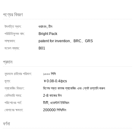
পণ্যের বিবরণ
উৎপত্তি স্থল:
গুয়াংডং, চীন
পরিচিতিমুলক নাম:
Bright Pack
সাক্ষ্যদান:
patent for invention、BRC、GRS
মডেল নম্বার:
B01
প্রদান
ন্যূনতম চাহিদার পরিমাণ:
১০০০ পিসি
মূল্য:
￥0.08-0.4/pcs
প্যাকেজিং বিবরণ:
বিশেষ শক্ত কাগজ প্যাকেজিং এবং প্লেট রপ্তানি করুন
ডেলিভারি সময়:
2-8 কাজের দিন
পরিশোধের শর্ত:
টি/টি, ওয়েস্টার্ন ইউনিয়ন
যোগানের ক্ষমতা:
200000 পিসি/দিন
বর্ণনা