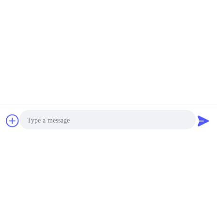
চ্যাট
উদ্ধৃতির জন্য আবেদন
Photo
Video Call