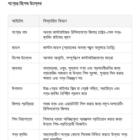
পণ্যের বিশেষ উল্লেখ
আইটেম
বিস্তারিত বিবরণ
পণ্যের নাম
অনন্য কাস্টমাইজড রিসিলযোগ্য জিপার চাইল্ড-সেফ গন্ধ-
ব্লকিং মাইলার ব্যাগ
মডেল
কাস্টম মডেল (গ্রাহকের অনন্য পছন্দ অনুসারে তৈরি)
বিশেষ উল্লেখ
আলাদা আকৃতি, সম্পূর্ণরূপে কাস্টমাইজযোগ্য মাত্রা
ব্যবহার
খাদ্যদ্রব্য, ওষুধ, সুস্থতা পণ্য এবং প্রসাধনীগুলির জন্য
প্যাকেজিং সমাধান যা উন্নত শিশু সুরক্ষা, পুনরায় সিল করার
ক্ষমতা এবং গন্ধ নিয়ন্ত্রণ সহ
উপাদান
উচ্চ-গ্রেড মাইলার ফিল্ম যা শ্রেষ্ঠ শক্তি, স্থায়িত্ব এবং
গন্ধ-ব্লকিং বৈশিষ্ট্য প্রদান করে
জিপার প্রক্রিয়া
সহজ বন্ধ এবং এয়ারটাইট সিল করার জন্য মসৃণ-অপারেটিং
রিসিলযোগ্য জিপার
শিশু নিরাপত্তা
শিশুদের দ্বারা অনিচ্ছাকৃত অ্যাক্সেস প্রতিরোধ করার জন্য
উন্নত শিশু-প্রতিরোধী ডিজাইন
গন্ধ ব্লকিং
অভ্যন্তরীণ গন্ধের কোনো লিকেজ নিশ্চিত করতে উন্নত গন্ধ
বাধা প্রযুক্তি