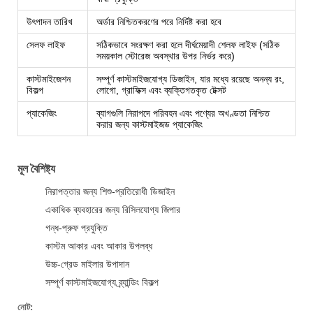
উৎপাদন তারিখ
অর্ডার নিশ্চিতকরণের পরে নির্দিষ্ট করা হবে
সেলফ লাইফ
সঠিকভাবে সংরক্ষণ করা হলে দীর্ঘমেয়াদী শেলফ লাইফ (সঠিক
সময়কাল স্টোরেজ অবস্থার উপর নির্ভর করে)
কাস্টমাইজেশন
সম্পূর্ণ কাস্টমাইজযোগ্য ডিজাইন, যার মধ্যে রয়েছে অনন্য রং,
বিকল্প
লোগো, গ্রাফিক্স এবং ব্যক্তিগতকৃত টেক্সট
প্যাকেজিং
ব্যাগগুলি নিরাপদে পরিবহন এবং পণ্যের অখণ্ডতা নিশ্চিত
করার জন্য কাস্টমাইজড প্যাকেজিং
মূল বৈশিষ্ট্য
নিরাপত্তার জন্য শিশু-প্রতিরোধী ডিজাইন
একাধিক ব্যবহারের জন্য রিসিলযোগ্য জিপার
গন্ধ-প্রুফ প্রযুক্তি
কাস্টম আকার এবং আকার উপলব্ধ
উচ্চ-গ্রেড মাইলার উপাদান
সম্পূর্ণ কাস্টমাইজযোগ্য ব্র্যান্ডিং বিকল্প
নোট: