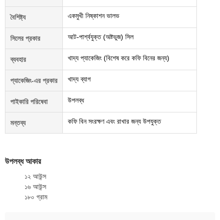
একমুখী নিষ্কাশন ভালভ
বৈশিষ্ট্য
আট-পার্শ্বযুক্ত (অষ্টভুজ) সিল
সিলের প্রকার
খাদ্য প্যাকেজিং (বিশেষ করে কফি বিনের জন্য)
ব্যবহার
খাদ্য ব্যাগ
প্যাকেজিং-এর প্রকার
উপলব্ধ
পাইকারি পরিষেবা
কফি বিন সংরক্ষণ এবং রাখার জন্য উপযুক্ত
মন্তব্য
উপলব্ধ আকার
১২ আউন্স
১৬ আউন্স
১৮০ গ্রাম