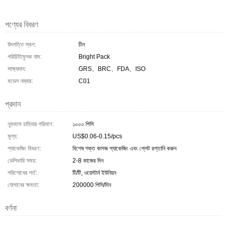
পণ্যের বিবরণ
উৎপত্তি স্থল:
চীন
পরিচিতিমুলক নাম:
Bright Pack
সাক্ষ্যদান:
GRS、BRC、FDA、ISO
মডেল নম্বার:
C01
প্রদান
ন্যূনতম চাহিদার পরিমাণ:
১০০০ পিসি
মূল্য:
US$0.06-0.15/pcs
প্যাকেজিং বিবরণ:
বিশেষ শক্ত কাগজ প্যাকেজিং এবং প্লেট রপ্তানি করুন
ডেলিভারি সময়:
2-8 কাজের দিন
পরিশোধের শর্ত:
টি/টি, ওয়েস্টার্ন ইউনিয়ন
যোগানের ক্ষমতা:
200000 পিসি/দিন
বর্ণনা