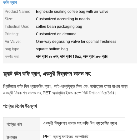
কফি ব্যাগ
Product Name:
Eight-side sealing coffee bag with air valve
Size:
Customized according to needs
Industrial Use:
coffee bean packaging bag
Printing:
Customized on demand
Air Valve:
One-way degassing valve for optimal freshness
bag type:
square bottom bag
কফি ব্যাগ ১২ ওনস
কফি ব্যাগ 16oz
কফি ব্যাগ ১৮০ গ্রাম
লক্ষণীয় করা:
,
,
ফ্ল্যাট বটম কফি ব্যাগ, একমুখী নিষ্কাশন ভালভ সহ
প্রিমিয়াম কফি বিন প্যাকেজিং ব্যাগ, আট-পার্শ্বযুক্ত সিল এবং সর্বোত্তম তাজা রাখার জন্য
একমুখী নিষ্কাশন ভালভ সহ PET অ্যালুমিনাইজড কম্পোজিট উপাদান দিয়ে তৈরি।
পণ্যের বিশেষ উল্লেখ
একমুখী নিষ্কাশন ভালভ সহ কফি বিন প্যাকেজিং ব্যাগ
পণ্যের নাম
PET অ্যালুমিনাইজড কম্পোজিট
উপাদান