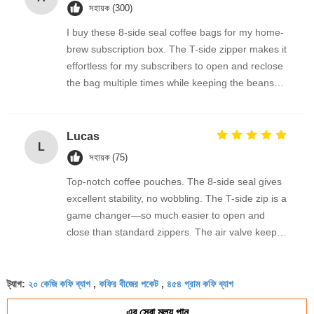
সহায়ক (300)
I buy these 8-side seal coffee bags for my home-
brew subscription box. The T-side zipper makes it
effortless for my subscribers to open and reclose
the bag multiple times while keeping the beans
fresh. The flat bottom gives the pouch a solid
footprint in the pantry, and the valve stops the bag
from ballooning. I love that the whole bag is
Lucas
L
PE/PE and accepted by Canadian recycling
সহায়ক (75)
programs. The factory offered a great custom size
Top-notch coffee pouches. The 8-side seal gives
for my 340g bags. Very satisfied!
excellent stability, no wobbling. The T-side zip is a
game changer—so much easier to open and
close than standard zippers. The air valve keeps
my home-roasted beans fresh. Best part: they’re
tough enough to clean and reuse for muesli or
২০ কেজি কফি ব্যাগ
কফির বীজের পকেট
৪৫৪ গ্রাম কফি ব্যাগ
dried fruit on camping trips.
ট্যাগ:
,
,
এর সেরা মূল্য পান