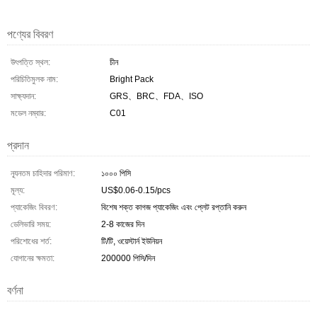
পণ্যের বিবরণ
উৎপত্তি স্থল:
চীন
পরিচিতিমুলক নাম:
Bright Pack
সাক্ষ্যদান:
GRS、BRC、FDA、ISO
মডেল নম্বার:
C01
প্রদান
ন্যূনতম চাহিদার পরিমাণ:
১০০০ পিসি
মূল্য:
US$0.06-0.15/pcs
প্যাকেজিং বিবরণ:
বিশেষ শক্ত কাগজ প্যাকেজিং এবং প্লেট রপ্তানি করুন
ডেলিভারি সময়:
2-8 কাজের দিন
পরিশোধের শর্ত:
টি/টি, ওয়েস্টার্ন ইউনিয়ন
যোগানের ক্ষমতা:
200000 পিসি/দিন
বর্ণনা