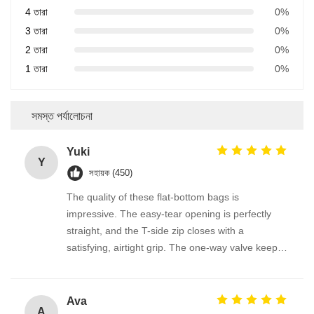
4 তারা
0%
3 তারা
0%
2 তারা
0%
1 তারা
0%
সমস্ত পর্যালোচনা
Yuki
Y
সহায়ক (450)
The quality of these flat-bottom bags is
impressive. The easy-tear opening is perfectly
straight, and the T-side zip closes with a
satisfying, airtight grip. The one-way valve keeps
my freshly roasted beans in peak condition.
Lightweight but very durable, and I easily reuse it
for organizing small items around the kitchen.
Ava
A