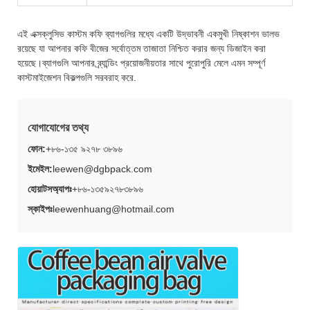
এই এক্সক্লুসিভ কাস্টম কফি ব্যাগগুলির মধ্যে একটি উদ্ভাবনী একমুখী নিষ্কাশন ভালভ
রয়েছে যা আপনার কফি বীজের সর্বোত্তম তাজাতা নিশ্চিত করার জন্য ডিজাইন করা
হয়েছে।ব্যাগগুলি আপনার ব্র্যান্ডিং প্রয়োজনীয়তার সাথে পুরোপুরি মেলে এমন সম্পূর্ণ
কাস্টমাইজেশন বিকল্পগুলি সরবরাহ করে.
যোগাযোগের তথ্য
ফোন:
+৮৬-১৩৫ ৯২৭৮ ৩৮৯৬
ইমেইল:
leewen@dgbpack.com
হোয়াটসঅ্যাপঃ
+৮৬-১৩৫৯২৭৮৩৮৯৬
স্কাইপঃ
leewenhuang@hotmail.com