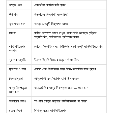
পণ্যের ধরন
একচেটিয়া কাস্টম কফি ব্যাগ
উপাদান
উচ্চমানের ভিএমপিট কম্পোজিট
ভ্যালভের ধরন
অনন্য একমুখী নিষ্কাশন ভালভ
ফাংশন
কফির সতেজতা বজায় রাখুন, কার্বন ডাই অক্সাইড মুক্তির
অনুমতি দিন, অক্সিডেশন প্রতিরোধ করুন
কাস্টমাইজেশন
লোগো, ডিজাইন এবং বার্তাগুলির সাথে সম্পূর্ণ কাস্টমাইজযোগ্য
অপশন
ব্যাগের আকৃতি
উন্নত স্থিতিশীলতার জন্য বর্গাকার নীচে
মুদ্রণের গুণমান
লোগো এবং ডিজাইনের জন্য উচ্চ-রেজোলিউশনের মুদ্রণ
সিলযোগ্যতা
শক্তিশালী এবং নিরাপদ তাপ-সীল বন্ধক
খাদ্য নিরাপত্তা
আন্তর্জাতিক খাদ্য নিরাপত্তা মানদণ্ড মেনে চলে
মেনে চলা
আকারের বিকল্প
আপনার চাহিদা অনুসারে কাস্টমাইজযোগ্য মাত্রা
রঙের বিকল্প
বিভিন্ন রঙের কাস্টমাইজেশন