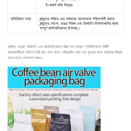
ই-কমার্স কফি বিক্রয়
অতিরিক্ত তথ্য
ব্র্যান্ডের পরিচয় এবং বাজারের আবেদনকে শক্তিশালী করতে
ব্র্যান্ডের লোগো, রঙের স্কিম এবং ডিজাইন উপাদানগুলির জন্য
সম্পূর্ণ কাস্টমাইজেশন উপলব্ধ।
দ্রষ্টব্য: মাত্রা, ডিজাইন এবং কাস্টমাইজেশন বিকল্প সহ সমস্ত স্পেসিফিকেশন নির্দিষ্ট
প্রয়োজনীয়তা মেটাতে তৈরি করা যেতে পারে। বিস্তারিত তথ্য এবং মূল্যের জন্য আমাদের বিক্রয়
দলের সাথে যোগাযোগ করুন।