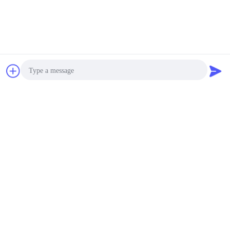
চ্যাট
উদ্ধৃতির জন্য আবেদন
Photo
Video Call
Audio Call