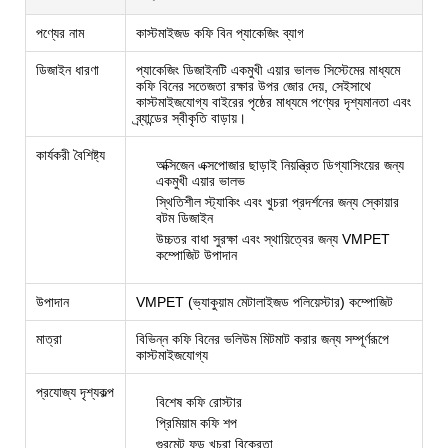
পণ্যের নাম
কাস্টমাইজড কফি বিন প্যাকেজিং ব্যাগ
ডিজাইন ধারণা
প্যাকেজিং ডিজাইনটি একমুখী এয়ার ভালভ সিস্টেমের মাধ্যমে
কফি বিনের সতেজতা রক্ষার উপর জোর দেয়, সেইসাথে
কাস্টমাইজযোগ্য বাইরের পৃষ্ঠের মাধ্যমে পণ্যের দৃশ্যমানতা এবং
ব্র্যান্ডের স্বীকৃতি বাড়ায়।
কার্যকরী বৈশিষ্ট্য
অক্সিজেন এক্সপোজার ছাড়াই নিয়ন্ত্রিত ডিগ্যাসিংয়ের জন্য
একমুখী এয়ার ভালভ
স্থিতিশীল স্ট্যাকিং এবং খুচরা প্রদর্শনের জন্য স্কোয়ার
বটম ডিজাইন
উচ্চতর বাধা সুরক্ষা এবং স্থায়িত্বের জন্য VMPET
কম্পোজিট উপাদান
উপাদান
VMPET (ভ্যাকুয়াম মেটালাইজড পলিয়েস্টার) কম্পোজিট
মাত্রা
বিভিন্ন কফি বিনের ভলিউম মিটমাট করার জন্য সম্পূর্ণরূপে
কাস্টমাইজযোগ্য
প্রযোজ্য দৃশ্যকল্প
বিশেষ কফি রোস্টার
প্রিমিয়াম কফি শপ
গুরমেট ফুড খুচরা বিক্রেতা