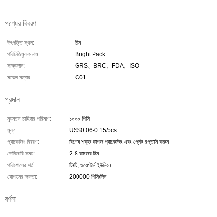
পণ্যের বিবরণ
উৎপত্তি স্থল:
চীন
পরিচিতিমুলক নাম:
Bright Pack
সাক্ষ্যদান:
GRS、BRC、FDA、ISO
মডেল নম্বার:
C01
প্রদান
ন্যূনতম চাহিদার পরিমাণ:
১০০০ পিসি
মূল্য:
US$0.06-0.15/pcs
প্যাকেজিং বিবরণ:
বিশেষ শক্ত কাগজ প্যাকেজিং এবং প্লেট রপ্তানি করুন
ডেলিভারি সময়:
2-8 কাজের দিন
পরিশোধের শর্ত:
টি/টি, ওয়েস্টার্ন ইউনিয়ন
যোগানের ক্ষমতা:
200000 পিসি/দিন
বর্ণনা