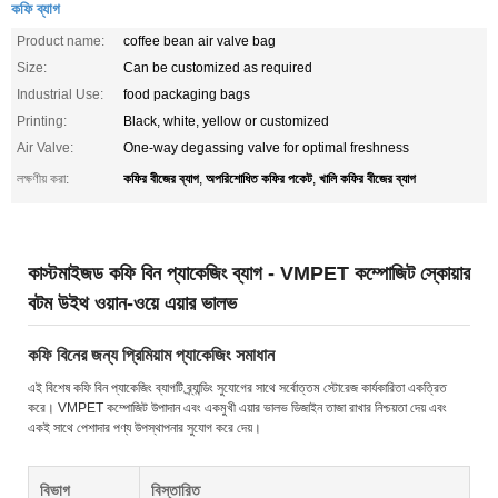
কফি ব্যাগ
Product name:
coffee bean air valve bag
Size:
Can be customized as required
Industrial Use:
food packaging bags
Printing:
Black, white, yellow or customized
Air Valve:
One-way degassing valve for optimal freshness
কফির বীজের ব্যাগ
অপরিশোধিত কফির পকেট
খালি কফির বীজের ব্যাগ
লক্ষণীয় করা:
,
,
কাস্টমাইজড কফি বিন প্যাকেজিং ব্যাগ - VMPET কম্পোজিট স্কোয়ার
বটম উইথ ওয়ান-ওয়ে এয়ার ভালভ
কফি বিনের জন্য প্রিমিয়াম প্যাকেজিং সমাধান
এই বিশেষ কফি বিন প্যাকেজিং ব্যাগটি ব্র্যান্ডিং সুযোগের সাথে সর্বোত্তম স্টোরেজ কার্যকারিতা একত্রিত
করে। VMPET কম্পোজিট উপাদান এবং একমুখী এয়ার ভালভ ডিজাইন তাজা রাখার নিশ্চয়তা দেয় এবং
একই সাথে পেশাদার পণ্য উপস্থাপনার সুযোগ করে দেয়।
বিভাগ
বিস্তারিত