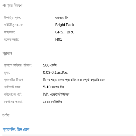
পণ্যের বিবরণ
উৎপত্তি স্থল:
গুয়ানডং চীন
পরিচিতিমুলক নাম:
Bright Pack
সাক্ষ্যদান:
GRS、BRC
মডেল নম্বার:
H01
প্রদান
ন্যূনতম চাহিদার পরিমাণ:
500 কেজি
মূল্য:
0.03-0.1usd/pc
প্যাকেজিং বিবরণ:
বিশেষ শক্ত কাগজ প্যাকেজিং এবং প্লেট রপ্তানি করুন
ডেলিভারি সময়:
5-10 কাজের দিন
পরিশোধের শর্ত:
টি/টি, ওয়েস্টার্ন ইউনিয়ন
যোগানের ক্ষমতা:
১০০০ কেজি/দিন
বর্ণনা
প্যাকেজিং ফিল্ম রোল