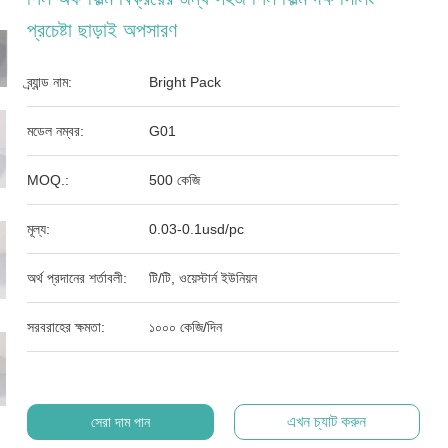
প্রচেষ্টা ছাড়াই অপসারণ
ব্র্যান্ড নাম:
Bright Pack
মডেল নম্বর:
G01
MOQ.:
500 কেজি
মূল্য:
0.03-0.1usd/pc
অর্থ প্রদানের শর্তাবলী:
টি/টি, ওয়েস্টার্ন ইউনিয়ন
সরবরাহের ক্ষমতা:
১০০০ কেজি/দিন
এখন চ্যাট করুন
সেরা দাম পান