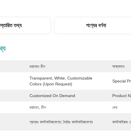
িস্তারিত তথ্য
পণ্যের বর্ণনা
থ্য
গুয়ানডং চীন
সাক্ষ্যদান:
Transparent, White, Customizable 
Special P
Colors (upon Request)
Customized On Demand
Product 
গুয়াংডং, চীন
বেধ:
প্রস্থঃ কাস্টমাইজযোগ্য; দৈর্ঘ্যঃ কাস্টমাইজযোগ্য
কাস্টমাইজড স