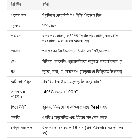
বৈশিষ্ট্য
বর্ণনা
পণ্যের নাম
প্রিমিয়াম কোয়ালিটি টপ সিলিং পিলেবল ফিল্ম
প্রকার
সিলিং ফিল্ম
প্রয়োগ
খাদ্য প্যাকেজিং, ফার্মাসিউটিক্যাল প্যাকেজিং, কসমেটিক
প্যাকেজিং, এবং আরও অনেক কিছু
আকার
প্রস্থঃ কাস্টমাইজযোগ্য; দৈর্ঘ্যঃ কাস্টমাইজযোগ্য
বেধ
বিভিন্ন প্যাকেজিং প্রয়োজনীয়তা অনুসারে কাস্টমাইজযোগ্য
রঙ
স্বচ্ছ, সাদা, বা কাস্টম রঙ (অনুরোধের ভিত্তিতে উপলব্ধ)
আঠালো শক্তি
মাঝারি থেকে উচ্চ - মসৃণ পৃষ্ঠের জন্য আদর্শ
তাপমাত্রা
-40°C থেকে +100°C
পরিসীমা
পিলেবিলিটি
ধ্রুবক, নির্ভরযোগ্য কর্মক্ষমতা সঙ্গে Peel সহজ
সম্মতি
এফডিএ অনুমোদিত এবং ইইউর মান মেনে চলছে
শেল্ফ সময়কাল
উৎপাদন তারিখ থেকে 18 মাস (যদি সঠিকভাবে সংরক্ষণ করা
হয়)