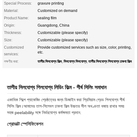
Special Process:
gravure printing
Material:
Customized on demand
Product Name:
sealing film
Origin:
Guangdong, China
Thickness:
Customizable (please specify)
Size:
Customizable (please specify)
Customized
Provide customized services such as size, color, printing,
etc.
services:
তাপীয় সিলযোগ্য ফিল্ম
সিলযোগ্য সিলযোগ্য
তাপীয় সিলযোগ্য পিলযোগ্য ঢাকনা ফিল্ম
লক্ষণীয় করা:
,
,
তাপীয় সিলযোগ্য পিলযোগ্য লিডিং ফিল্ম - শীর্ষ সিলিং সমাধান
একাধিক শিল্পে প্যাকেজিং শ্রেষ্ঠত্বের জন্য ডিজাইন করা প্রিমিয়াম গ্রেড পিলযোগ্য শীর্ষ
সিলিং ফিল্ম।আমাদের তাপ-সিলেবল ঢাকনা ফিল্ম উচ্চতর সীল অখণ্ডতা বজায় রাখার সময়
সহজ peelability সঙ্গে নির্ভরযোগ্য কর্মক্ষমতা প্রদান.
প্রোডাক্ট স্পেসিফিকেশন