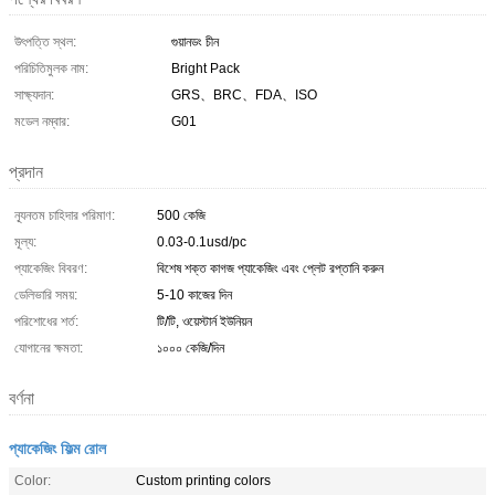
উৎপত্তি স্থল:
গুয়ানডং চীন
পরিচিতিমুলক নাম:
Bright Pack
সাক্ষ্যদান:
GRS、BRC、FDA、ISO
মডেল নম্বার:
G01
প্রদান
ন্যূনতম চাহিদার পরিমাণ:
500 কেজি
মূল্য:
0.03-0.1usd/pc
প্যাকেজিং বিবরণ:
বিশেষ শক্ত কাগজ প্যাকেজিং এবং প্লেট রপ্তানি করুন
ডেলিভারি সময়:
5-10 কাজের দিন
পরিশোধের শর্ত:
টি/টি, ওয়েস্টার্ন ইউনিয়ন
যোগানের ক্ষমতা:
১০০০ কেজি/দিন
বর্ণনা
প্যাকেজিং ফিল্ম রোল
Color:
Custom printing colors