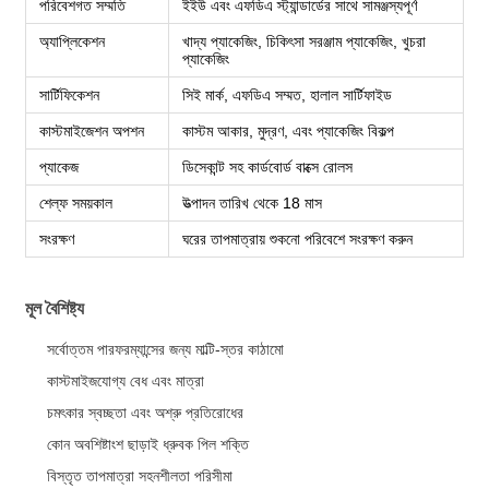
পরিবেশগত সম্মতি
ইইউ এবং এফডিএ স্ট্যান্ডার্ডের সাথে সামঞ্জস্যপূর্ণ
অ্যাপ্লিকেশন
খাদ্য প্যাকেজিং, চিকিৎসা সরঞ্জাম প্যাকেজিং, খুচরা
প্যাকেজিং
সার্টিফিকেশন
সিই মার্ক, এফডিএ সম্মত, হালাল সার্টিফাইড
কাস্টমাইজেশন অপশন
কাস্টম আকার, মুদ্রণ, এবং প্যাকেজিং বিকল্প
প্যাকেজ
ডিসেকান্ট সহ কার্ডবোর্ড বাক্সে রোলস
শেল্ফ সময়কাল
উত্পাদন তারিখ থেকে 18 মাস
সংরক্ষণ
ঘরের তাপমাত্রায় শুকনো পরিবেশে সংরক্ষণ করুন
মূল বৈশিষ্ট্য
সর্বোত্তম পারফরম্যান্সের জন্য মাল্টি-স্তর কাঠামো
কাস্টমাইজযোগ্য বেধ এবং মাত্রা
চমৎকার স্বচ্ছতা এবং অশ্রু প্রতিরোধের
কোন অবশিষ্টাংশ ছাড়াই ধ্রুবক পিল শক্তি
বিস্তৃত তাপমাত্রা সহনশীলতা পরিসীমা