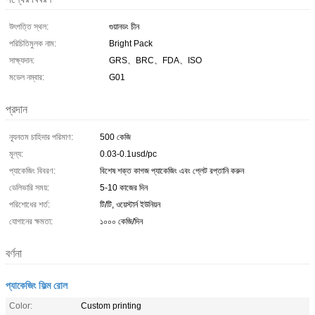
উৎপত্তি স্থল:
গুয়ানডং চীন
পরিচিতিমুলক নাম:
Bright Pack
সাক্ষ্যদান:
GRS、BRC、FDA、ISO
মডেল নম্বার:
G01
প্রদান
ন্যূনতম চাহিদার পরিমাণ:
500 কেজি
মূল্য:
0.03-0.1usd/pc
প্যাকেজিং বিবরণ:
বিশেষ শক্ত কাগজ প্যাকেজিং এবং প্লেট রপ্তানি করুন
ডেলিভারি সময়:
5-10 কাজের দিন
পরিশোধের শর্ত:
টি/টি, ওয়েস্টার্ন ইউনিয়ন
যোগানের ক্ষমতা:
১০০০ কেজি/দিন
বর্ণনা
প্যাকেজিং ফিল্ম রোল
Color:
Custom printing