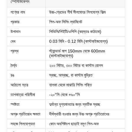
স্পেসিফিকেশন
পণ্যের নাম
উচ্চ-গ্রেডের শীর্ষ সীলমোহর পিলযোগ্য ফিল্ম
প্রকার
পিল-অফ সিলিং ল্যামিনেট
উপাদান
পিভিসি/পিইটি/ওপিপি (বহুস্তর কাঠামো)
বেধ
0.03 মিমি - 0.12 মিমি (কাস্টমাইজযোগ্য)
প্রস্থ
স্ট্যান্ডার্ড মাপ 150mm থেকে 600mm
(কাস্টমাইজযোগ্য)
দৈর্ঘ্য
২০০ মিটার, ৩০০ মিটার বা কাস্টম রোলস
রঙ
স্বচ্ছ, অস্বচ্ছ, বা কাস্টম মুদ্রিত
আঠালো স্তর
হালকা থেকে মাঝারি পিলিং শক্তি
তাপমাত্রা পরিসীমা
-২০°সি থেকে +৯০°সি
স্পষ্টতা
দুর্দান্ত দৃশ্যমানতার জন্য স্ফটিক স্বচ্ছ
অশ্রু প্রতিরোধ ক্ষমতা
দীর্ঘস্থায়ী হওয়ার জন্য উচ্চ অশ্রু প্রতিরোধের
সহজে পিলযোগ্যতা
কোন অবশিষ্টাংশ ছাড়াই মসৃণ পিল-অফ