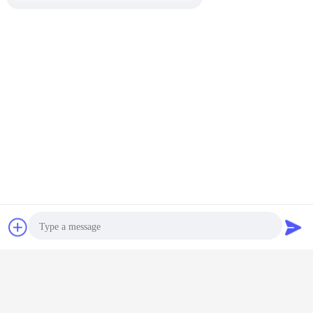
চ্যাট
উদ্ধৃতির জন্য আবেদন
Photo