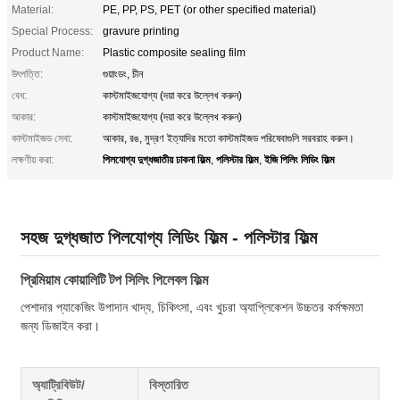
Material:
PE, PP, PS, PET (or other specified material)
Special Process:
gravure printing
Product Name:
Plastic composite sealing film
উৎপত্তি:
গুয়াংডং, চীন
বেধ:
কাস্টমাইজযোগ্য (দয়া করে উল্লেখ করুন)
আকার:
কাস্টমাইজযোগ্য (দয়া করে উল্লেখ করুন)
কাস্টমাইজড সেবা:
আকার, রঙ, মুদ্রণ ইত্যাদির মতো কাস্টমাইজড পরিষেবাগুলি সরবরাহ করুন।
পিলযোগ্য দুগ্ধজাতীয় ঢাকনা ফিল্ম
পলিস্টার ফিল্ম
ইজি পিলিং লিডিং ফিল্ম
লক্ষণীয় করা:
,
,
সহজ দুগ্ধজাত পিলযোগ্য লিডিং ফিল্ম - পলিস্টার ফিল্ম
প্রিমিয়াম কোয়ালিটি টপ সিলিং পিলেবল ফিল্ম
পেশাদার প্যাকেজিং উপাদান খাদ্য, চিকিৎসা, এবং খুচরা অ্যাপ্লিকেশন উচ্চতর কর্মক্ষমতা
জন্য ডিজাইন করা।
অ্যাট্রিবিউট/
বিস্তারিত