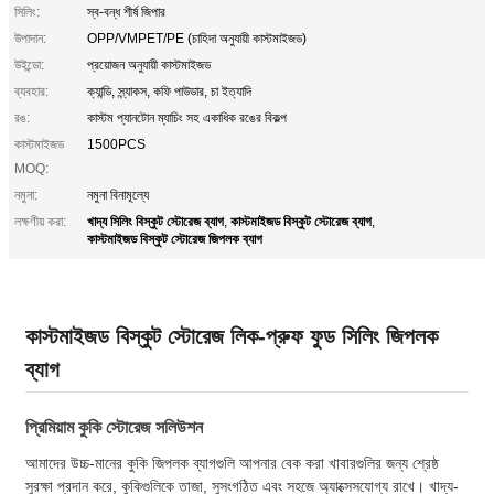
সিলিং:
স্ব-বন্ধ শীর্ষ জিপার
উপাদান:
OPP/VMPET/PE (চাহিদা অনুযায়ী কাস্টমাইজড)
উইন্ডো:
প্রয়োজন অনুযায়ী কাস্টমাইজড
ব্যবহার:
ক্যান্ডি, স্ন্যাকস, কফি পাউডার, চা ইত্যাদি
রঙ:
কাস্টম প্যানটোন ম্যাচিং সহ একাধিক রঙের বিকল্প
কাস্টমাইজড
1500PCS
MOQ:
নমুনা:
নমুনা বিনামূল্যে
খাদ্য সিলিং বিস্কুট স্টোরেজ ব্যাগ
কাস্টমাইজড বিস্কুট স্টোরেজ ব্যাগ
লক্ষণীয় করা:
,
,
কাস্টমাইজড বিস্কুট স্টোরেজ জিপলক ব্যাগ
কাস্টমাইজড বিস্কুট স্টোরেজ লিক-প্রুফ ফুড সিলিং জিপলক
ব্যাগ
প্রিমিয়াম কুকি স্টোরেজ সলিউশন
আমাদের উচ্চ-মানের কুকি জিপলক ব্যাগগুলি আপনার বেক করা খাবারগুলির জন্য শ্রেষ্ঠ
সুরক্ষা প্রদান করে, কুকিগুলিকে তাজা, সুসংগঠিত এবং সহজে অ্যাক্সেসযোগ্য রাখে। খাদ্য-