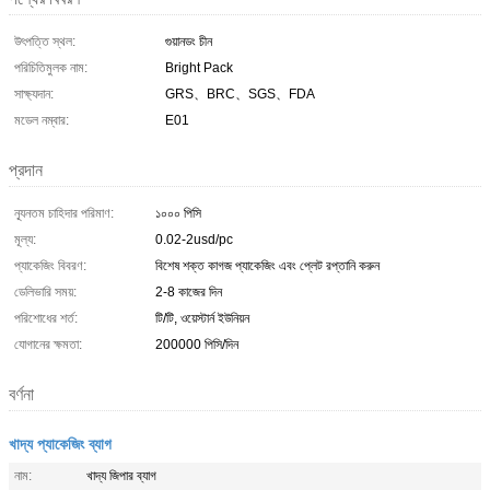
উৎপত্তি স্থল:
গুয়ানডং চীন
পরিচিতিমুলক নাম:
Bright Pack
সাক্ষ্যদান:
GRS、BRC、SGS、FDA
মডেল নম্বার:
E01
প্রদান
ন্যূনতম চাহিদার পরিমাণ:
১০০০ পিসি
মূল্য:
0.02-2usd/pc
প্যাকেজিং বিবরণ:
বিশেষ শক্ত কাগজ প্যাকেজিং এবং প্লেট রপ্তানি করুন
ডেলিভারি সময়:
2-8 কাজের দিন
পরিশোধের শর্ত:
টি/টি, ওয়েস্টার্ন ইউনিয়ন
যোগানের ক্ষমতা:
200000 পিসি/দিন
বর্ণনা
খাদ্য প্যাকেজিং ব্যাগ
নাম:
খাদ্য জিপার ব্যাগ