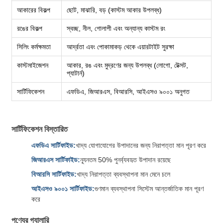
আকারের বিকল্প
ছোট, মাঝারি, বড় (কাস্টম আকার উপলব্ধ)
রঙের বিকল্প
স্বচ্ছ, নীল, গোলাপী এবং অন্যান্য কাস্টম রং
সিলিং কর্মক্ষমতা
আর্দ্রতা এবং পোকামাকড় থেকে এয়ারটাইট সুরক্ষা
কাস্টমাইজেশন
আকার, রঙ এবং মুদ্রণের জন্য উপলব্ধ (লোগো, টেক্সট,
প্যাটার্ন)
সার্টিফিকেশন
এফডিএ, জিআরএস, বিআরসি, আইএসও ৯০০১ অনুগত
সার্টিফিকেশন বিস্তারিত
এফডিএ সার্টিফাইড:
খাদ্য যোগাযোগের উপাদানের জন্য নিরাপত্তা মান পূরণ করে
জিআরএস সার্টিফাইড:
ন্যূনতম 50% পুনর্ব্যবহৃত উপাদান রয়েছে
বিআরসি সার্টিফাইড:
খাদ্য নিরাপত্তা ব্যবস্থাপনা মান মেনে চলে
আইএসও ৯০০১ সার্টিফাইড:
গুণমান ব্যবস্থাপনা সিস্টেম আন্তর্জাতিক মান পূরণ
করে
পণ্যের গ্যালারি