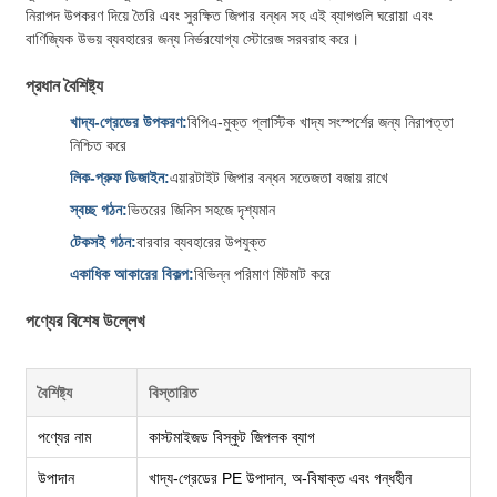
নিরাপদ উপকরণ দিয়ে তৈরি এবং সুরক্ষিত জিপার বন্ধন সহ এই ব্যাগগুলি ঘরোয়া এবং
বাণিজ্যিক উভয় ব্যবহারের জন্য নির্ভরযোগ্য স্টোরেজ সরবরাহ করে।
প্রধান বৈশিষ্ট্য
খাদ্য-গ্রেডের উপকরণ:
বিপিএ-মুক্ত প্লাস্টিক খাদ্য সংস্পর্শের জন্য নিরাপত্তা
নিশ্চিত করে
লিক-প্রুফ ডিজাইন:
এয়ারটাইট জিপার বন্ধন সতেজতা বজায় রাখে
স্বচ্ছ গঠন:
ভিতরের জিনিস সহজে দৃশ্যমান
টেকসই গঠন:
বারবার ব্যবহারের উপযুক্ত
একাধিক আকারের বিকল্প:
বিভিন্ন পরিমাণ মিটমাট করে
পণ্যের বিশেষ উল্লেখ
বৈশিষ্ট্য
বিস্তারিত
পণ্যের নাম
কাস্টমাইজড বিস্কুট জিপলক ব্যাগ
উপাদান
খাদ্য-গ্রেডের PE উপাদান, অ-বিষাক্ত এবং গন্ধহীন