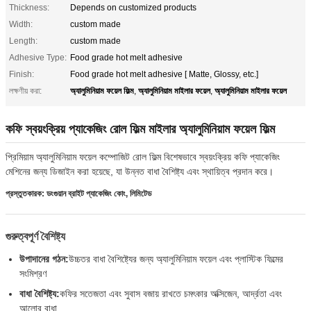
Thickness:
Depends on customized products
Width:
custom made
Length:
custom made
Adhesive Type:
Food grade hot melt adhesive
Finish:
Food grade hot melt adhesive [ Matte, Glossy, etc.]
অ্যালুমিনিয়াম ফয়েল ফিল্ম
অ্যালুমিনিয়াম মাইলার ফয়েল
অ্যালুমিনিয়াম মাইলার ফয়েল
লক্ষণীয় করা:
,
,
কফি স্বয়ংক্রিয় প্যাকেজিং রোল ফিল্ম মাইলার অ্যালুমিনিয়াম ফয়েল ফিল্ম
প্রিমিয়াম অ্যালুমিনিয়াম ফয়েল কম্পোজিট রোল ফিল্ম বিশেষভাবে স্বয়ংক্রিয় কফি প্যাকেজিং
মেশিনের জন্য ডিজাইন করা হয়েছে, যা উন্নত বাধা বৈশিষ্ট্য এবং স্থায়িত্ব প্রদান করে।
প্রস্তুতকারক: ডংগুয়ান ব্রাইট প্যাকেজিং কোং, লিমিটেড
গুরুত্বপূর্ণ বৈশিষ্ট্য
উপাদানের গঠন:
উচ্চতর বাধা বৈশিষ্ট্যের জন্য অ্যালুমিনিয়াম ফয়েল এবং প্লাস্টিক ফিল্মের
সংমিশ্রণ
বাধা বৈশিষ্ট্য:
কফির সতেজতা এবং সুবাস বজায় রাখতে চমৎকার অক্সিজেন, আর্দ্রতা এবং
আলোর বাধা