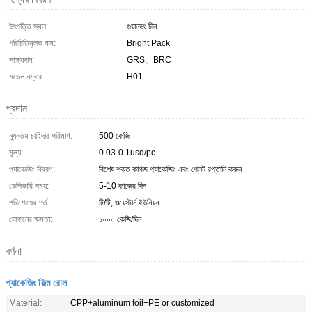
উৎপত্তি স্থল:
গুয়ানডং চীন
পরিচিতিমুলক নাম:
Bright Pack
সাক্ষ্যদান:
GRS、BRC
মডেল নম্বার:
H01
প্রদান
ন্যূনতম চাহিদার পরিমাণ:
500 কেজি
মূল্য:
0.03-0.1usd/pc
প্যাকেজিং বিবরণ:
বিশেষ শক্ত কাগজ প্যাকেজিং এবং প্লেট রপ্তানি করুন
ডেলিভারি সময়:
5-10 কাজের দিন
পরিশোধের শর্ত:
টি/টি, ওয়েস্টার্ন ইউনিয়ন
যোগানের ক্ষমতা:
১০০০ কেজি/দিন
বর্ণনা
প্যাকেজিং ফিল্ম রোল
Material:
CPP+aluminum foil+PE or customized