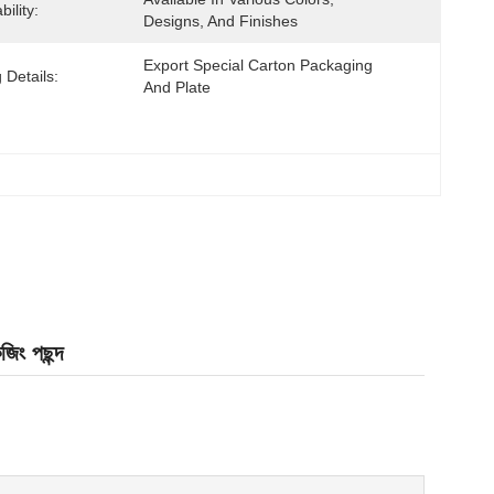
ility:
Designs, And Finishes
Export Special Carton Packaging 
 Details:
And Plate
জিং পছন্দ