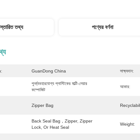
িস্তারিত তথ্য
পণ্যের বর্ণনা
থ্য
n:
GuanDong China
সাক্ষ্যদান:
পুনর্ব্যবহারযোগ্য প্লাস্টিকের মাল্টি-লেয়ার 
আকার:
কম্পোজিট
Zipper Bag
Recyclabil
Back Seal Bag，Zipper, Zipper 
Weight:
Lock, Or Heat Seal