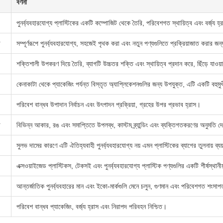
বর্ণনা
পুনর্ব্যবহারযোগ্য প্লাস্টিকের একটি কম্পোজিট থেকে তৈরি, পরিবেশগত স্থায়িত্ব এবং বর্জ্য হ্
া
সম্পূর্ণরূপে পুনর্ব্যবহারযোগ্য, সহজেই পৃথক করা এবং নতুন পণ্যগুলিতে প্রক্রিয়াজাত করার জ
শক্তিশালী উপকরণ দিয়ে তৈরি, ব্যাগটি উচ্চতর শক্তি এবং স্থায়িত্ব প্রদান করে, ছিঁড়ে যাও
কেনাকাটা থেকে প্যাকেজিং পর্যন্ত বিস্তৃত অ্যাপ্লিকেশনগুলির জন্য উপযুক্ত, এটি একটি বহুম
পরিবেশ বান্ধব উপাদান নির্বাচন এবং উৎপাদন প্রক্রিয়া, গ্রহের উপর প্রভাব হ্রাস।
া
বিভিন্ন আকার, রঙ এবং সমাপ্তিতে উপলব্ধ, কাস্টম ব্র্যান্ডিং এবং ব্যক্তিগতকরণের অনুমতি দ
সুলভ দামের কারণে এটি ঐতিহ্যবাহী পুনর্ব্যবহারযোগ্য নয় এমন প্লাস্টিকের ব্যাগের তুলনায় ব্যয
এক্সওয়াইজেড প্লাস্টিকস, টেকসই এবং পুনর্ব্যবহারযোগ্য প্লাস্টিক পণ্যগুলির একটি শীর্ষস্থান
আন্তর্জাতিক পুনর্ব্যবহারের মান এবং ইকো-মার্কগুলি মেনে চলুন, গুণমান এবং পরিবেশগত শংসাপত
পরিবেশ বান্ধব প্যাকেজিং, বর্জ্য হ্রাস এবং নিরাপদ পরিবহন নিশ্চিত।