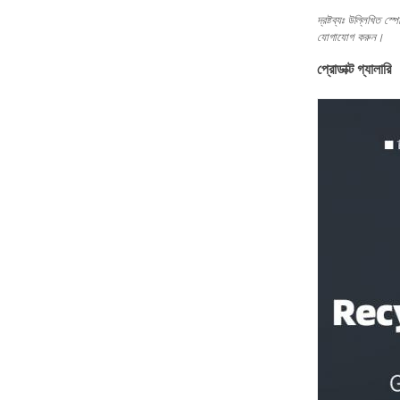
দ্রষ্টব্যঃ উল্লিখিত স
যোগাযোগ করুন।
প্রোডাক্ট গ্যালারি