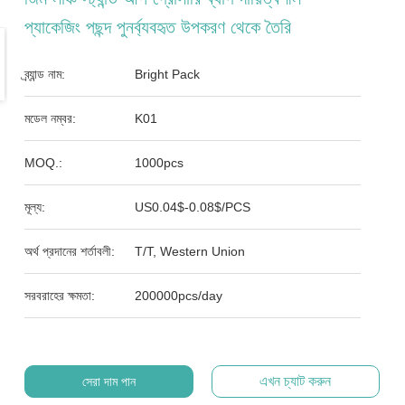
প্যাকেজিং পছন্দ পুনর্ব্যবহৃত উপকরণ থেকে তৈরি
ব্র্যান্ড নাম:
Bright Pack
মডেল নম্বর:
K01
MOQ.:
1000pcs
মূল্য:
US0.04$-0.08$/PCS
অর্থ প্রদানের শর্তাবলী:
T/T, Western Union
সরবরাহের ক্ষমতা:
200000pcs/day
এখন চ্যাট করুন
সেরা দাম পান