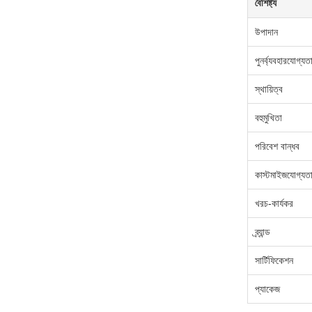
বৈশিষ্ট্য
উপাদান
পুনর্ব্যবহারযোগ্যত
স্থায়িত্ব
বহুমুখিতা
পরিবেশ বান্ধব
কাস্টমাইজযোগ্যত
খরচ-কার্যকর
ব্র্যান্ড
সার্টিফিকেশন
প্যাকেজ