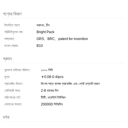
পণ্যের বিবরণ
উৎপত্তি স্থল:
গুয়াংডং, চীন
পরিচিতিমুলক নাম:
Bright Pack
সাক্ষ্যদান:
GRS、BRC、patent for invention
মডেল নম্বার:
B10
প্রদান
ন্যূনতম চাহিদার পরিমাণ:
১০০০ পিসি
মূল্য:
￥0.08-0.4/pcs
প্যাকেজিং বিবরণ:
বিশেষ শক্ত কাগজ প্যাকেজিং এবং প্লেট রপ্তানি করুন
ডেলিভারি সময়:
2-8 কাজের দিন
পরিশোধের শর্ত:
টি/টি, ওয়েস্টার্ন ইউনিয়ন
যোগানের ক্ষমতা:
200000 পিসি/দিন
বর্ণনা