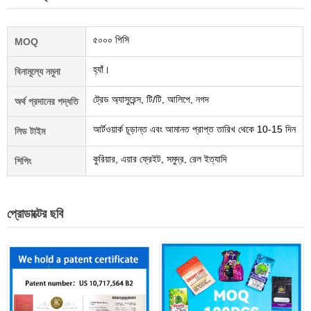
৫০০০ পিসি
MOQ
হ্যাঁ।
বিনামূল্যে নমুনা
ট্রেড অ্যাসুরেন্স, টি/টি, আলিপে, নগদ
অর্থ প্রদানের পদ্ধতি
আর্টওয়ার্ক চূড়ান্ত এবং আমানত প্রাপ্ত তারিখ থেকে 10-15 দিন
লিড টাইম
কুরিয়ার, এয়ার ফ্রেইট, সমুদ্র, রেল ইত্যাদি
শিপিং
প্রোডাক্টের ছবি