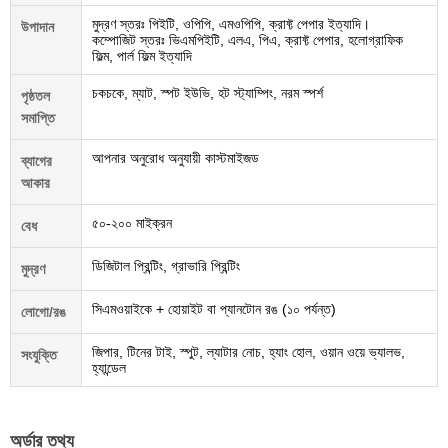
মুদ্রণ স্তরঃ পিইটি, ওপিপি, এমওপিপি, ক্রাফ্ট পেপার ইত্যাদি।
উপাদান
কম্পোজিট স্তরঃ ভিএমপিইটি, এলএ, পিএ, ক্রাফ্ট পেপার, হলোগ্রাফিক
ফিল্ম, পার্ল ফিল্ম ইত্যাদি
চকচকে, ম্যাট, স্পট ইউভি, হট স্ট্যাম্পিং, নরম স্পর্শ
পৃষ্ঠতল
সমাপ্তি
আপনার অনুরোধ অনুযায়ী কাস্টমাইজড
ব্যাগের
আকার
৫০-২০০ মাইক্রন
বেধ
ডিজিটাল প্রিন্টিং, গ্রাভারি প্রিন্টিং
মুদ্রণ
সিএমওয়াইকে + হোয়াইট বা প্যানটোন রঙ (১০ পর্যন্ত)
লোগো/রঙ
জিপার, টিনের টাই, স্পুট, ল্যাটার নোচ, হ্যাং হোল, ওয়ান ওয়ে ভ্যালভ,
সংযুক্তি
হ্যান্ডেল
অর্ডার তথ্য