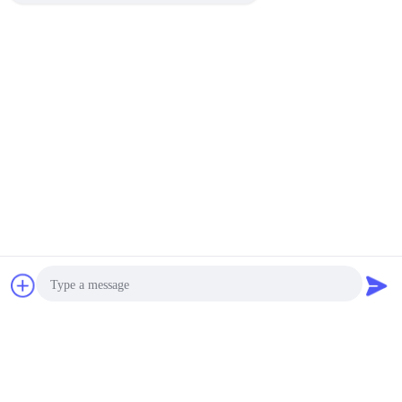
রেটিং ও পর্যালোচনা
সামগ্রিক রেটিং
5.0
Based on 50 reviews for this product
একটি পর্যালোচনা লিখুন
চ্যাট
উদ্ধৃতির জন্য আবেদন
রেটিং স্ন্যাপশট
নিম্নলিখিত হল সকল রেটিং এর বিতরণ
Photo
5 তারা
100%