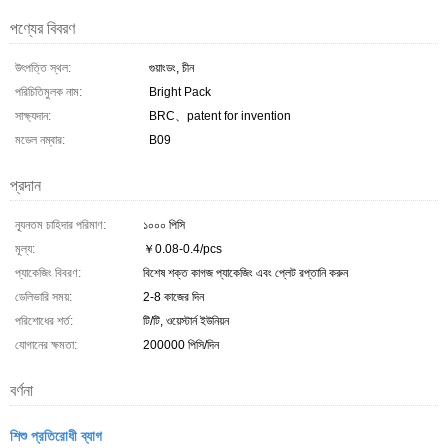
পণ্যের বিবরণ
উৎপত্তি স্থল:
গুয়াংডং, চীন
পরিচিতিমুলক নাম:
Bright Pack
সাক্ষ্যদান:
BRC、patent for invention
মডেল নম্বার:
B09
প্রদান
ন্যূনতম চাহিদার পরিমাণ:
১০০০ পিসি
মূল্য:
￥0.08-0.4/pcs
প্যাকেজিং বিবরণ:
বিশেষ শক্ত কাগজ প্যাকেজিং এবং প্লেট রপ্তানি করুন
ডেলিভারি সময়:
2-8 কাজের দিন
পরিশোধের শর্ত:
টি/টি, ওয়েস্টার্ন ইউনিয়ন
যোগানের ক্ষমতা:
200000 পিসি/দিন
বর্ণনা
শিশু প্রতিরোধী ব্যাগ