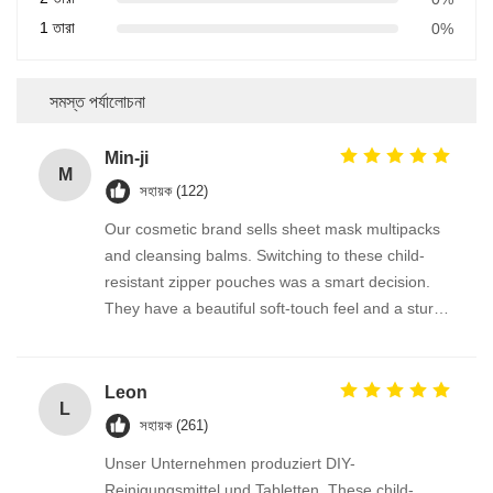
1 তারা
0%
সমস্ত পর্যালোচনা
Min-ji
M
সহায়ক (122)
Our cosmetic brand sells sheet mask multipacks
and cleansing balms. Switching to these child-
resistant zipper pouches was a smart decision.
They have a beautiful soft-touch feel and a sturdy
double-track zipper that snaps shut firmly. The
automatic roll film works beautifully on our packing
line, and the delivery was prompt. 강력 추천합니
Leon
L
다!
সহায়ক (261)
Unser Unternehmen produziert DIY-
Reinigungsmittel und Tabletten. These child-