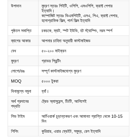
উপাদান
মুদ্রণ স্তরঃ পিইটি, ওপিপি, এমওপিপি, ক্রাফ্ট পেপার
ইত্যাদি।
কম্পোজিট স্তরঃ ভিএমপিইটি, এলএ, পিএ, ক্রাফ্ট পেপার,
হলোগ্রাফিক ফিল্ম, পার্ল ফিল্ম ইত্যাদি
পৃষ্ঠতল সমাপ্তি
চকচকে, ম্যাট, স্পট ইউভি, হট স্ট্যাম্পিং, নরম স্পর্শ
ব্যাগের আকার
আপনার চাহিদা অনুযায়ী কাস্টমাইজড
বেধ
৫০-২০০ মাইক্রন
মুদ্রণ
গ্রাভর প্রিন্টিং
লোগো/রঙ
সম্পূর্ণ কাস্টমাইজযোগ্য মুদ্রণ
MOQ
৫০০০ টুকরা
বিনামূল্যে নমুনা
হ্যাঁ।
অর্থ প্রদানের
ট্রেড অ্যাসুরেন্স, টি/টি, আলিপেই
পদ্ধতি
লিড টাইম
আর্টওয়ার্ক চূড়ান্তকরণ এবং আমানত প্রাপ্তি থেকে 10-15
দিন
শিপিং
কুরিয়ার, এয়ার ফ্রেইট, সমুদ্র, রেল ইত্যাদি