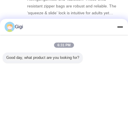
resistant zipper bags are robust and reliable. The
‘squeeze & slide’ lock is intuitive for adults yet
genuinely child-proof. The roll stock runs
Gigi
millimetergenau on our machine, no jamming at
all. Great quality, and the eco-friendlier film option
Ren
R
is a big plus.
সহায়ক (104)
6:31 PM
I use these child-resistant zipper bags for my line
Good day, what product are you looking for?
of dietary supplement sachets. The one-push lock
design is very well made—smooth for the elderly
but securely child-proof. The roll film thickness is
just right, no tearing during sealing, and the pre-
printed registration marks are accurate. ありがと
পলিয়েস্টার হুইস ব্যাগ
প্লাস্টিকের মাইলার ব্যাগ
তামাক প্যাকেজিং ব্যাগ
うございます for the reliable product.
ট্যাগ:
,
,
এর সেরা মূল্য পান