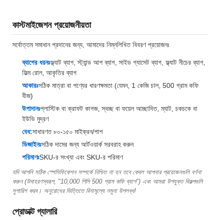
কাস্টমাইজেশন প্রয়োজনীয়তা
সর্বোত্তম সমাধান প্রদানের জন্য, আমাদের নিম্নলিখিত বিবরণ প্রয়োজনঃ
ব্যাগের ধরনঃ
ফ্ল্যাট ব্যাগ, স্ট্যান্ড আপ ব্যাগ, সাইড গ্যাসেট ব্যাগ, ফ্ল্যাট নীচের ব্যাগ,
ফিল্ম রোল, আকৃতির ব্যাগ
আকারঃ
সঠিক মাত্রা বা পণ্যের ধারণক্ষমতা (যেমন, 1 কেজি চাল, 500 গ্রাম কফি
বীজ)
উপাদানঃ
প্লাস্টিক বা ক্রাফট কাগজ, স্বচ্ছ বা ফয়েল আচ্ছাদিত, ম্যাট, চকচকে বা
ইউভি মুদ্রণ
বেধ:
সাধারণত ৮০-১৫০ মাইক্রন/পাশ
ডিজাইনঃ
সঠিক দামের জন্য আর্টওয়ার্ক সরবরাহ করুন
পরিমাণঃ
SKU-র সংখ্যা এবং SKU-র পরিমাণ
যদি আপনি সঠিক স্পেসিফিকেশন সম্পর্কে নিশ্চিত না হন তবে কেবল আপনার প্রয়োজনগুলি বর্ণনা
করুন (উদাহরণস্বরূপ, "10,000 পিসি 500 গ্রাম কফি ব্যাগ") এবং আমরা উপযুক্ত বিকল্পগুলি
সুপারিশ করব। অনুরোধের ভিত্তিতে বিনামূল্যে নমুনা উপলব্ধ!
প্রোডাক্ট গ্যালারি