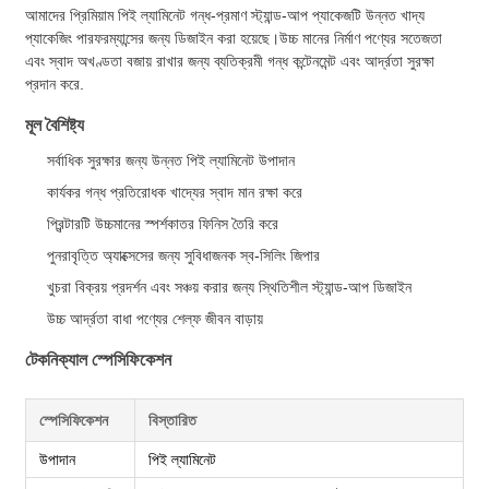
আমাদের প্রিমিয়াম পিই ল্যামিনেট গন্ধ-প্রমাণ স্ট্যান্ড-আপ প্যাকেজটি উন্নত খাদ্য
প্যাকেজিং পারফরম্যান্সের জন্য ডিজাইন করা হয়েছে।উচ্চ মানের নির্মাণ পণ্যের সতেজতা
এবং স্বাদ অখণ্ডতা বজায় রাখার জন্য ব্যতিক্রমী গন্ধ কন্টেনমেন্ট এবং আর্দ্রতা সুরক্ষা
প্রদান করে.
মূল বৈশিষ্ট্য
সর্বাধিক সুরক্ষার জন্য উন্নত পিই ল্যামিনেট উপাদান
কার্যকর গন্ধ প্রতিরোধক খাদ্যের স্বাদ মান রক্ষা করে
প্রিন্টারটি উচ্চমানের স্পর্শকাতর ফিনিস তৈরি করে
পুনরাবৃত্তি অ্যাক্সেসের জন্য সুবিধাজনক স্ব-সিলিং জিপার
খুচরা বিক্রয় প্রদর্শন এবং সঞ্চয় করার জন্য স্থিতিশীল স্ট্যান্ড-আপ ডিজাইন
উচ্চ আর্দ্রতা বাধা পণ্যের শেল্ফ জীবন বাড়ায়
টেকনিক্যাল স্পেসিফিকেশন
স্পেসিফিকেশন
বিস্তারিত
উপাদান
পিই ল্যামিনেট