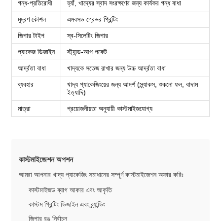
গন্ধ-প্রতিরোধী
হ্যাঁ, খাদ্যের স্বাদ সংরক্ষণের জন্য কার্যকর গন্ধ বাধা
মুদ্রণ কৌশল
এমবসড গ্রেভর প্রিন্টিং
জিপার টাইপ
স্ব-সিলেটিং জিপার
প্যাকেজ ডিজাইন
স্ট্যান্ড-আপ পকেট
আর্দ্রতা বাধা
খাদ্যকে সতেজ রাখার জন্য উচ্চ আর্দ্রতা বাধা
ব্যবহার
খাদ্য প্যাকেজিংয়ের জন্য আদর্শ (স্ন্যাকস, শুকনো ফল, বাদাম
ইত্যাদি)
মাত্রা
প্রয়োজনীয়তা অনুযায়ী কাস্টমাইজযোগ্য
কাস্টমাইজেশন অপশন
আমরা আপনার খাদ্য প্যাকেজিং সমাধানের সম্পূর্ণ কাস্টমাইজেশন অফার করিঃ
কাস্টমাইজড ব্যাগ আকার এবং আকৃতি
কাস্টম প্রিন্টিং ডিজাইন এবং ব্র্যান্ডিং
জিপার রঙ নির্বাচন