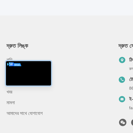
দ্রুত লিঙ্ক
দ্রুত 
বাড়ি
ঠি
রু
আমাদের সম্বন্ধে
ট
পণ্য
8
খবর
ই
মামলা
f
আমাদের সাথে যোগাযোগ