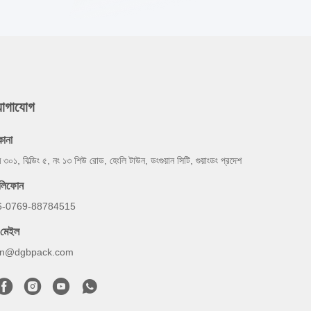
যোগাযোগ
কানা
ম ৩০১, বিল্ডিং ৫, নং ১৩ শিউ রোড, হেংলি টাউন, ডংগুয়ান সিটি, গুয়াংডং প্রদেশ
েলিফোন
6-0769-88784515
-মেইল
an@dgbpack.com