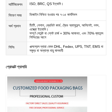
ISO, BRC, QS ইত্যাদি।
সার্টিফিকেশন
ডিজাইন নিশ্চিত হওয়ার পর ৭-১৫ কার্যদিবস
বিতরণ সময়
টি/টি, পেপাল, ক্রেডিট কার্ড, ট্রেড অ্যাসুরেন্স, আলিপেই, নগদ,
অর্থ প্রদান
এস্ক্রো ইত্যাদি।
সম্পূর্ণ পেমেন্ট বা প্লেট চার্জ + 30% আমানত, এবং 70% ব্যালেন্স
শিপিংয়ের আগে
এক্সপ্রেস দ্বারা যেমন DHL, Fedex, UPS, TNT, EMS বা
শিপিং
সমুদ্র বা অন্যান্য বায়ু মালবাহী
প্রোডাক্ট গ্যালারি