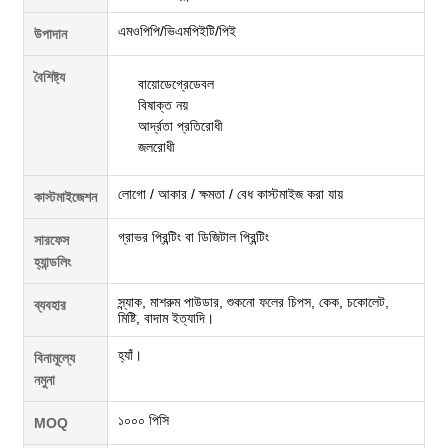
এমওপিপি/ভিএমপিইটি/পিই
উপাদান
বৈশিষ্ট্য
বায়োডেগ্রেডেবল
বিষাক্ত নয়
আর্দ্রতা প্রতিরোধী
জলরোধী
লোগো / আকার / ক্ষমতা / বেধ কাস্টমাইজ করা যায়
কাস্টমাইজেশন
গ্রাভর প্রিন্টিং বা ডিজিটাল প্রিন্টিং
সারফেস
হ্যান্ডলিং
স্ন্যাক, মাশরুম পাউডার, শুকনো ফলের চিপস, কেক, চকোলেট,
ব্যবহার
মিষ্টি, বাদাম ইত্যাদি।
হ্যাঁ।
বিনামূল্যে
নমুনা
১০০০ পিসি
MOQ