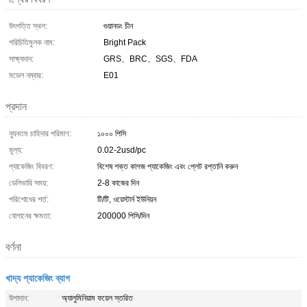
উৎপত্তি স্থল:
গুয়ানডং চীন
পরিচিতিমুলক নাম:
Bright Pack
সাক্ষ্যদান:
GRS、BRC、SGS、FDA
মডেল নম্বার:
E01
প্রদান
ন্যূনতম চাহিদার পরিমাণ:
১০০০ পিসি
মূল্য:
0.02-2usd/pc
প্যাকেজিং বিবরণ:
বিশেষ শক্ত কাগজ প্যাকেজিং এবং প্লেট রপ্তানি করুন
ডেলিভারি সময়:
2-8 কাজের দিন
পরিশোধের শর্ত:
টি/টি, ওয়েস্টার্ন ইউনিয়ন
যোগানের ক্ষমতা:
200000 পিসি/দিন
বর্ণনা
খাদ্য প্যাকেজিং ব্যাগ
উপাদান:
অ্যালুমিনিয়াম ফয়েল স্তরিত