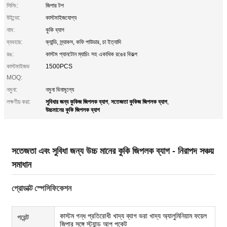
সিলিং:
জিপার টপ
উইন্ডো:
কাস্টমাইজযোগ্য
নাম:
কুকি ব্যাগ
ব্যবহার:
ক্যান্ডি, স্ন্যাকস, কফি পাউডার, চা ইত্যাদি
রঙ:
কাস্টম প্যানটোন ম্যাচিং সহ একাধিক রঙের বিকল্প
কাস্টমাইজড
1500PCS
MOQ:
নমুনা:
নমুনা বিনামূল্যে
সুবিধার জন্য কুকিজ জিপলক ব্যাগ
সতেজতা কুকিজ জিপলক ব্যাগ
লক্ষণীয় করা:
,
,
উচ্চমানের কুকি জিপলক ব্যাগ
সতেজতা এবং সুবিধা জন্য উচ্চ মানের কুকি জিপলক ব্যাগ - নিরাপদ সঞ্চয়
সমাধান
প্রোডাক্ট স্পেসিফিকেশন
কাস্টম গন্ধ প্রতিরোধী খাদ্য ব্যাগ ভরা খাদ্য অ্যালুমিনিয়াম ফয়েল
পয়েন্ট
জিপার সঙ্গে স্ট্যান্ড আপ পকেট