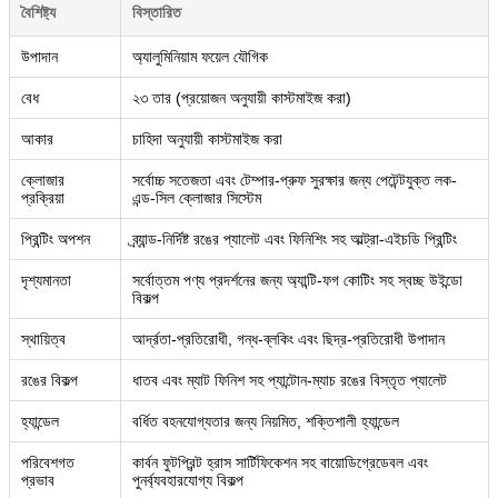
বৈশিষ্ট্য
বিস্তারিত
উপাদান
অ্যালুমিনিয়াম ফয়েল যৌগিক
বেধ
২৩ তার (প্রয়োজন অনুযায়ী কাস্টমাইজ করা)
আকার
চাহিদা অনুযায়ী কাস্টমাইজ করা
ক্লোজার
সর্বোচ্চ সতেজতা এবং টেম্পার-প্রুফ সুরক্ষার জন্য পেটেন্টযুক্ত লক-
প্রক্রিয়া
এন্ড-সিল ক্লোজার সিস্টেম
প্রিন্টিং অপশন
ব্র্যান্ড-নির্দিষ্ট রঙের প্যালেট এবং ফিনিশিং সহ আল্ট্রা-এইচডি প্রিন্টিং
দৃশ্যমানতা
সর্বোত্তম পণ্য প্রদর্শনের জন্য অ্যান্টি-ফগ কোটিং সহ স্বচ্ছ উইন্ডো
বিকল্প
স্থায়িত্ব
আর্দ্রতা-প্রতিরোধী, গন্ধ-ব্লকিং এবং ছিদ্র-প্রতিরোধী উপাদান
রঙের বিকল্প
ধাতব এবং ম্যাট ফিনিশ সহ প্যান্টোন-ম্যাচ রঙের বিস্তৃত প্যালেট
হ্যান্ডেল
বর্ধিত বহনযোগ্যতার জন্য নিয়মিত, শক্তিশালী হ্যান্ডেল
পরিবেশগত
কার্বন ফুটপ্রিন্ট হ্রাস সার্টিফিকেশন সহ বায়োডিগ্রেডেবল এবং
প্রভাব
পুনর্ব্যবহারযোগ্য বিকল্প