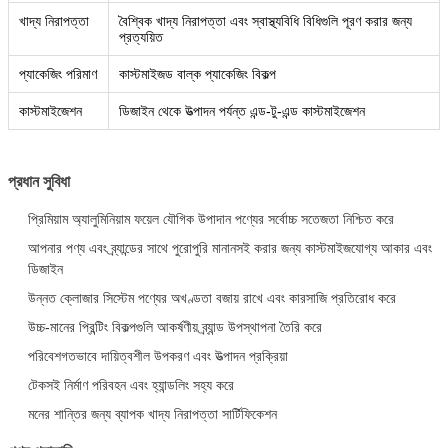
খাদ্য নিরাপত্তা
বৈশ্বিক খাদ্য নিরাপত্তা এবং স্বাস্থ্যবিধি বিধিগুলি পূরণ করার জন্য
প্রত্যয়িত
প্যাকেজিং পরিমাণ
কাস্টমাইজড বাল্ক প্যাকেজিং বিকল্প
কাস্টমাইজেশন
ডিজাইন থেকে উত্পাদন পর্যন্ত এন্ড-টু-এন্ড কাস্টমাইজেশন
প্রধান সুবিধা
প্রিমিয়াম অ্যালুমিনিয়াম ফয়েল যৌগিক উপাদান পণ্যের সর্বোচ্চ সতেজতা নিশ্চিত করে
আপনার পণ্য এবং ব্র্যান্ডের সাথে পুরোপুরি মানানসই করার জন্য কাস্টমাইজযোগ্য আকার এবং
ডিজাইন
উন্নত ক্লোজার সিস্টেম পণ্যের অখণ্ডতা বজায় রাখে এবং কারসাজি প্রতিরোধ করে
উচ্চ-মানের প্রিন্টিং বিকল্পগুলি আকর্ষণীয় ব্র্যান্ড উপস্থাপনা তৈরি করে
পরিবেশগতভাবে দায়িত্বশীল উপকরণ এবং উত্পাদন প্রক্রিয়া
টেকসই নির্মাণ পরিবহন এবং হ্যান্ডলিং সহ্য করে
মনের শান্তির জন্য ব্যাপক খাদ্য নিরাপত্তা সার্টিফিকেশন