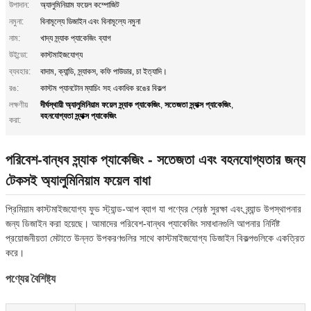
উপাদান:
অ্যালুমিনিয়াম ফয়েল কম্পোজিট
নমুনা:
বিনামূল্যে ডিজাইন এবং বিনামূল্যে নমুনা
নাম:
খাদ্য স্ন্যাক প্যাকেজিং ব্যাগ
উইন্ডো:
কাস্টমাইজযোগ্য
ব্যবহার:
বাদাম, ক্যান্ডি, স্ন্যাকস, কফি পাউডার, চা ইত্যাদি।
রঙ:
কাস্টম প্যানটোন ম্যাচিং সহ একাধিক রঙের বিকল্প
দীর্ঘস্থায়ী অ্যালুমিনিয়াম ফয়েল স্ন্যাক প্যাকেজিং
সতেজতা স্ন্যাক্স প্যাকেজিং
লক্ষণীয়
,
,
বহনযোগ্যতা স্ন্যাক্স প্যাকেজিং
করা:
পরিবেশ-বান্ধব স্ন্যাক প্যাকেজিং - সতেজতা এবং বহনযোগ্যতার জন্য
টেকসই অ্যালুমিনিয়াম ফয়েল বাধা
প্রিমিয়াম কাস্টমাইজযোগ্য ফুড স্ট্যান্ড-আপ ব্যাগ যা পণ্যের শ্রেষ্ঠ সুরক্ষা এবং ব্র্যান্ড উপস্থাপনার
জন্য ডিজাইন করা হয়েছে। আমাদের পরিবেশ-বান্ধব প্যাকেজিং সমাধানগুলি আপনার নির্দিষ্ট
প্রয়োজনীয়তা মেটাতে উন্নত উপকরণগুলির সাথে কাস্টমাইজযোগ্য ডিজাইন বিকল্পগুলিকে একত্রিত
করে।
পণ্যের বৈশিষ্ট্য