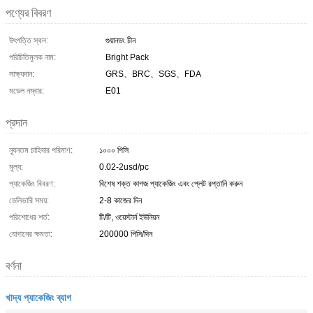
পণ্যের বিবরণ
উৎপত্তি স্থল:
গুয়ানডং চীন
পরিচিতিমুলক নাম:
Bright Pack
সাক্ষ্যদান:
GRS、BRC、SGS、FDA
মডেল নম্বার:
E01
প্রদান
ন্যূনতম চাহিদার পরিমাণ:
১০০০ পিসি
মূল্য:
0.02-2usd/pc
প্যাকেজিং বিবরণ:
বিশেষ শক্ত কাগজ প্যাকেজিং এবং প্লেট রপ্তানি করুন
ডেলিভারি সময়:
2-8 কাজের দিন
পরিশোধের শর্ত:
টি/টি, ওয়েস্টার্ন ইউনিয়ন
যোগানের ক্ষমতা:
200000 পিসি/দিন
বর্ণনা
খাদ্য প্যাকেজিং ব্যাগ