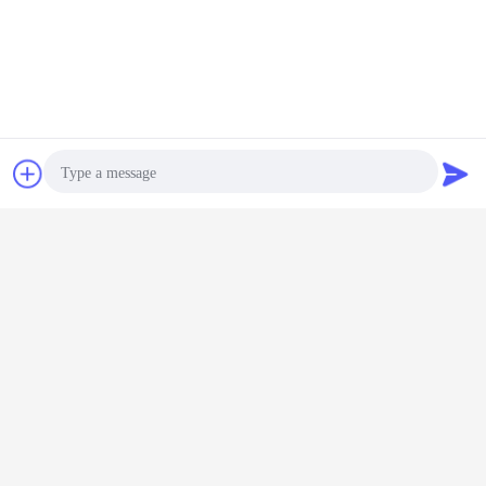
চ্যাট
উদ্ধৃতির জন্য আবেদন
Photo
Video Call
Audio Call