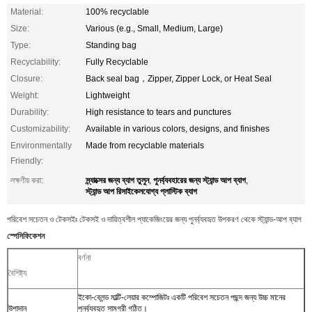
Material:
100% recyclable
Size:
Various (e.g., Small, Medium, Large)
Type:
Standing bag
Recyclability:
Fully Recyclable
Closure:
Back seal bag，Zipper, Zipper Lock, or Heat Seal
Weight:
Lightweight
Durability:
High resistance to tears and punctures
Customizability:
Available in various colors, designs, and finishes
Environmentally
Made from recyclable materials
Friendly:
স্ন্যাক্সের জন্য ব্যাগ তুলুন
পুনর্ব্যবহারের জন্য স্ট্যান্ড আপ ব্যাগ
লক্ষণীয় করা:
,
,
স্ট্যান্ড আপ রিসাইকেলযোগ্য প্লাস্টিক ব্যাগ
পরিবেশ সচেতন ও টেকসইঃ টেকসই ও দায়িত্বশীল প্যাকেজিংয়ের জন্য পুনর্ব্যবহৃত উপকরণ থেকে স্ট্যান্ড-আপ ব্যাগ
স্পেসিফিকেশন
বর্ণনা
বৈশিষ্ট্য
ইকো-ব্লেন্ড মাল্টি-লেয়ার কম্পোজিটঃ একটি পরিবেশ সচেতন পছন্দ জন্য উচ্চ মানের
উপাদান
পুনর্ব্যবহৃত সামগ্রী গঠিত।