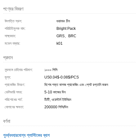
পণ্যের বিবরণ
উৎপত্তি স্থল:
গুয়ানডং চীন
পরিচিতিমুলক নাম:
Bright Pack
সাক্ষ্যদান:
GRS、BRC
মডেল নম্বার:
k01
প্রদান
ন্যূনতম চাহিদার পরিমাণ:
১০০০ পিসি
মূল্য:
US0.04$-0.08$/PCS
প্যাকেজিং বিবরণ:
বিশেষ শক্ত কাগজ প্যাকেজিং এবং প্লেট রপ্তানি করুন
ডেলিভারি সময়:
5-10 কাজের দিন
পরিশোধের শর্ত:
টি/টি, ওয়েস্টার্ন ইউনিয়ন
যোগানের ক্ষমতা:
200000 পিসি/দিন
বর্ণনা
পুনর্ব্যবহারযোগ্য প্লাস্টিকের ব্যাগ