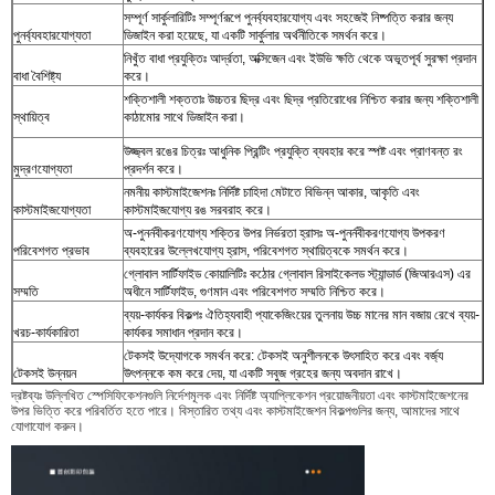
সম্পূর্ণ সার্কুলারিটিঃ সম্পূর্ণরূপে পুনর্ব্যবহারযোগ্য এবং সহজেই নিষ্পত্তি করার জন্য
পুনর্ব্যবহারযোগ্যতা
ডিজাইন করা হয়েছে, যা একটি সার্কুলার অর্থনীতিকে সমর্থন করে।
নিখুঁত বাধা প্রযুক্তিঃ আর্দ্রতা, অক্সিজেন এবং ইউভি ক্ষতি থেকে অভূতপূর্ব সুরক্ষা প্রদান
বাধা বৈশিষ্ট্য
করে।
শক্তিশালী শক্ততাঃ উচ্চতর ছিদ্র এবং ছিদ্র প্রতিরোধের নিশ্চিত করার জন্য শক্তিশালী
স্থায়িত্ব
কাঠামোর সাথে ডিজাইন করা।
উজ্জ্বল রঙের চিত্রঃ আধুনিক প্রিন্টিং প্রযুক্তি ব্যবহার করে স্পষ্ট এবং প্রাণবন্ত রং
মুদ্রণযোগ্যতা
প্রদর্শন করে।
নমনীয় কাস্টমাইজেশনঃ নির্দিষ্ট চাহিদা মেটাতে বিভিন্ন আকার, আকৃতি এবং
কাস্টমাইজযোগ্যতা
কাস্টমাইজযোগ্য রঙ সরবরাহ করে।
অ-পুনর্নবীকরণযোগ্য শক্তির উপর নির্ভরতা হ্রাসঃ অ-পুনর্নবীকরণযোগ্য উপকরণ
পরিবেশগত প্রভাব
ব্যবহারের উল্লেখযোগ্য হ্রাস, পরিবেশগত স্থায়িত্বকে সমর্থন করে।
গ্লোবাল সার্টিফাইড কোয়ালিটিঃ কঠোর গ্লোবাল রিসাইকেলড স্ট্যান্ডার্ড (জিআরএস) এর
সম্মতি
অধীনে সার্টিফাইড, গুণমান এবং পরিবেশগত সম্মতি নিশ্চিত করে।
ব্যয়-কার্যকর বিকল্পঃ ঐতিহ্যবাহী প্যাকেজিংয়ের তুলনায় উচ্চ মানের মান বজায় রেখে ব্যয়-
খরচ-কার্যকারিতা
কার্যকর সমাধান প্রদান করে।
টেকসই উদ্যোগকে সমর্থন করে: টেকসই অনুশীলনকে উৎসাহিত করে এবং বর্জ্য
টেকসই উন্নয়ন
উৎপন্নকে কম করে দেয়, যা একটি সবুজ গ্রহের জন্য অবদান রাখে।
দ্রষ্টব্যঃ উল্লিখিত স্পেসিফিকেশনগুলি নির্দেশমূলক এবং নির্দিষ্ট অ্যাপ্লিকেশন প্রয়োজনীয়তা এবং কাস্টমাইজেশনের
উপর ভিত্তি করে পরিবর্তিত হতে পারে। বিস্তারিত তথ্য এবং কাস্টমাইজেশন বিকল্পগুলির জন্য, আমাদের সাথে
যোগাযোগ করুন।