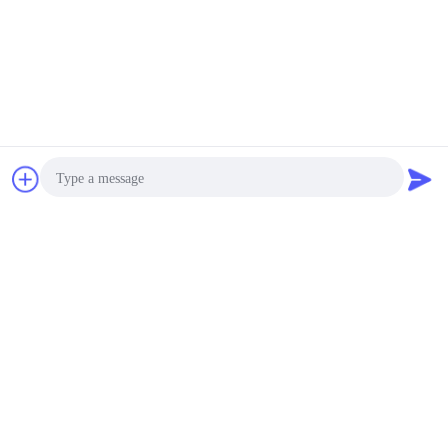
চ্যাট
উদ্ধৃতির জন্য আবেদন
Photo
Video Call
Audio Call