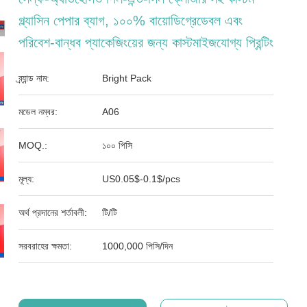
গ্ল্যাসিন পেপার ব্যাগ, ১০০% বায়োডিগ্রেডেবল এবং
পরিবেশ-বান্ধব প্যাকেজিংয়ের জন্য কাস্টমাইজযোগ্য প্রিন্টিং
ব্র্যান্ড নাম:
Bright Pack
মডেল নম্বর:
A06
MOQ.:
১০০ পিসি
মূল্য:
US0.05$-0.1$/pcs
অর্থ প্রদানের শর্তাবলী:
টি/টি
সরবরাহের ক্ষমতা:
1000,000 পিসি/দিন