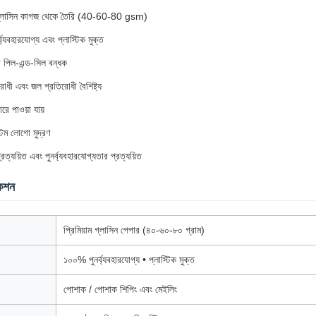
ম গ্লাসিন কাগজ থেকে তৈরি (40-60-80 gsm)
ব্যবহারযোগ্য এবং প্লাস্টিক মুক্ত
 পিল-এন্ড-সিল বন্ধক
রোধী এবং জল প্রতিরোধী বৈশিষ্ট্য
রে পাওয়া যায়
্টম লোগো মুদ্রণ
ত্যয়িত এবং পুনর্ব্যবহারযোগ্যতার প্রত্যয়িত
কেশন
প্রিমিয়াম গ্লাসিন পেপার (৪০-৬০-৮০ গ্রাম)
১০০% পুনর্ব্যবহারযোগ্য • প্লাস্টিক মুক্ত
পোশাক / পোশাক শিপিং এবং মেইলিং