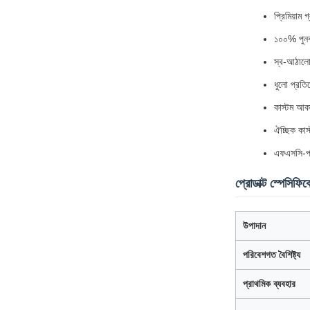
প্রিমিয়া
১০০% পুনর্
স্ব-আঠালো
ধুলো প্রতি
কাস্টম আকা
ঐচ্ছিক কাস
এফএসসি-প্র
প্রোডাক্ট স্পেসিফি
উপাদান
পরিবেশগত বৈশিষ্ট্য
প্রাথমিক ব্যবহার