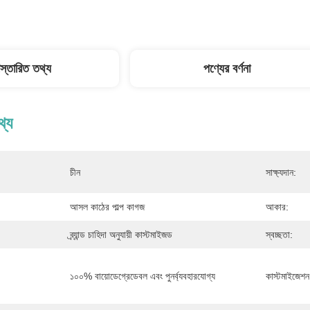
িস্তারিত তথ্য
পণ্যের বর্ণনা
থ্য
চীন
সাক্ষ্যদান:
আসল কাঠের পাল্প কাগজ
আকার:
ব্র্যান্ড চাহিদা অনুযায়ী কাস্টমাইজড
স্বচ্ছতা:
১০০% বায়োডেগ্রেডেবল এবং পুনর্ব্যবহারযোগ্য
কাস্টমাইজেশন 