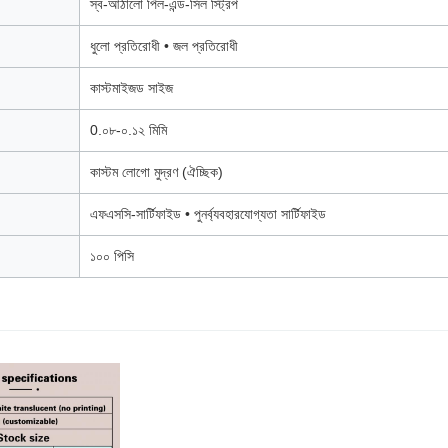
স্ব-আঠালো পিল-এন্ড-সিল স্ট্রিপ
ধুলো প্রতিরোধী • জল প্রতিরোধী
কাস্টমাইজড সাইজ
0.০৮-০.১২ মিমি
কাস্টম লোগো মুদ্রণ (ঐচ্ছিক)
এফএসসি-সার্টিফাইড • পুনর্ব্যবহারযোগ্যতা সার্টিফাইড
১০০ পিসি