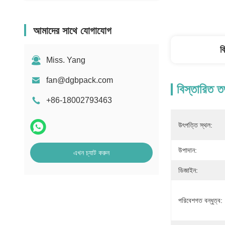
আমাদের সাথে যোগাযোগ
ব
Miss. Yang
fan@dgbpack.com
বিস্তারিত ত
+86-18002793463
উৎপত্তি স্থল:
উপাদান:
এখন চ্যাট করুন
ডিজাইন:
পরিবেশগত বন্ধুত্ব: