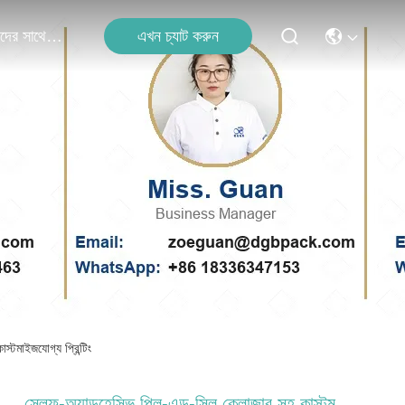
এখন চ্যাট করুন
আমাদের সাথে যোগাযোগ
্টমাইজযোগ্য প্রিন্টিং
সেল্ফ-অ্যাডহেসিভ পিল-এন্ড-সিল ক্লোজার সহ কাস্টম