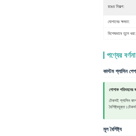
রঙের বিকল্প:
যোগানের ক্ষমতা:
বিশেষভাবে তুলে ধরা:
পণ্যের বর্ণনা
কাস্টম গ্লাসিন পেপ
পোশাক পরিবহনের জন
টেকসই গ্লাসিন কাগ
বৈশিষ্ট্যযুক্ত।টেকস
মূল বৈশিষ্ট্য