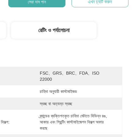
এখন চ্যাট করুন
সেরা দাম পান
রেটিং ও পর্যালোচনা
FSC、GRS、BRC、FDA、ISO 
22000
চাহিদা অনুযায়ী কাস্টমাইজড
স্বচ্ছ বা অত্যন্ত স্বচ্ছ
ব্র্যান্ডের ব্যক্তিগতকৃত চাহিদা মেটাতে বিভিন্ন রঙ, 
বিকল্প:
আকার এবং প্রিন্টিং কাস্টমাইজেশন বিকল্প অফার 
করছে