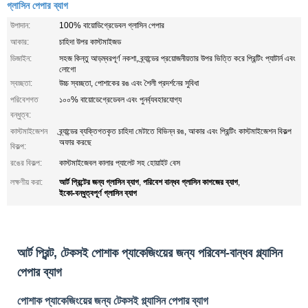
গ্লাসিন পেপার ব্যাগ
উপাদান:
100% বায়োডিগ্রেডেবল গ্লাসিন পেপার
আকার:
চাহিদা উপর কাস্টমাইজড
ডিজাইন:
সহজ কিন্তু আড়ম্বরপূর্ণ নকশা, ব্র্যান্ডের প্রয়োজনীয়তার উপর ভিত্তি করে প্রিন্টিং প্যাটার্ন এবং
লোগো
স্বচ্ছতা:
উচ্চ স্বচ্ছতা, পোশাকের রঙ এবং শৈলী প্রদর্শনের সুবিধা
পরিবেশগত
১০০% বায়োডেগ্রেডেবল এবং পুনর্ব্যবহারযোগ্য
বন্ধুত্ব:
কাস্টমাইজেশন
ব্র্যান্ডের ব্যক্তিগতকৃত চাহিদা মেটাতে বিভিন্ন রঙ, আকার এবং প্রিন্টিং কাস্টমাইজেশন বিকল্প
অফার করছে
বিকল্প:
রঙের বিকল্প:
কাস্টমাইজেবল কালার প্যালেট সহ হোয়াইট বেস
আর্ট প্রিন্টের জন্য গ্লাসিন ব্যাগ
পরিবেশ বান্ধব গ্লাসিন কাগজের ব্যাগ
লক্ষণীয় করা:
,
,
ইকো-বন্ধুত্বপূর্ণ গ্লাসিন ব্যাগ
আর্ট প্রিন্ট, টেকসই পোশাক প্যাকেজিংয়ের জন্য পরিবেশ-বান্ধব গ্ল্যাসিন
পেপার ব্যাগ
পোশাক প্যাকেজিংয়ের জন্য টেকসই গ্ল্যাসিন পেপার ব্যাগ