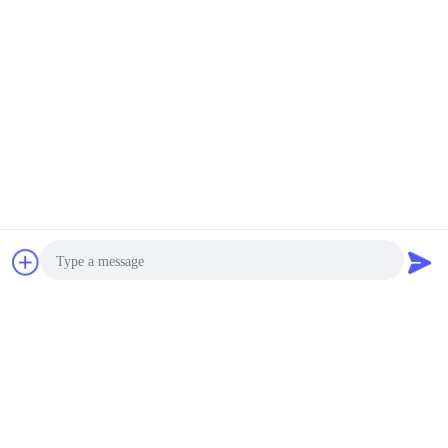
চ্যাট
উদ্ধৃতির জন্য আবেদন
Photo
Video Call