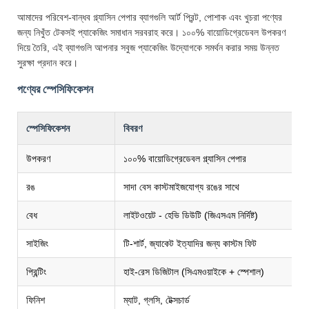
আমাদের পরিবেশ-বান্ধব গ্ল্যাসিন পেপার ব্যাগগুলি আর্ট প্রিন্ট, পোশাক এবং খুচরা পণ্যের
জন্য নিখুঁত টেকসই প্যাকেজিং সমাধান সরবরাহ করে। ১০০% বায়োডিগ্রেডেবল উপকরণ
দিয়ে তৈরি, এই ব্যাগগুলি আপনার সবুজ প্যাকেজিং উদ্যোগকে সমর্থন করার সময় উন্নত
সুরক্ষা প্রদান করে।
পণ্যের স্পেসিফিকেশন
স্পেসিফিকেশন
বিবরণ
উপকরণ
১০০% বায়োডিগ্রেডেবল গ্ল্যাসিন পেপার
রঙ
সাদা বেস কাস্টমাইজযোগ্য রঙের সাথে
বেধ
লাইটওয়েট - হেভি ডিউটি (জিএসএম নির্দিষ্ট)
সাইজিং
টি-শার্ট, জ্যাকেট ইত্যাদির জন্য কাস্টম ফিট
প্রিন্টিং
হাই-রেস ডিজিটাল (সিএমওয়াইকে + স্পেশাল)
ফিনিশ
ম্যাট, গ্লসি, টেক্সচার্ড