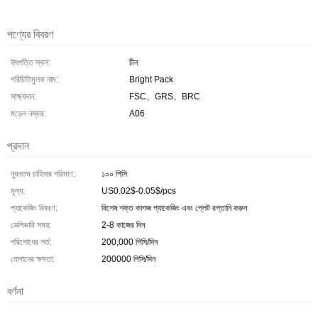
পণ্যের বিবরণ
উৎপত্তি স্থল:
চীন
পরিচিতিমুলক নাম:
Bright Pack
সাক্ষ্যদান:
FSC、GRS、BRC
মডেল নম্বার:
A06
প্রদান
ন্যূনতম চাহিদার পরিমাণ:
১০০ পিসি
মূল্য:
US0.02$-0.05$/pcs
প্যাকেজিং বিবরণ:
বিশেষ শক্ত কাগজ প্যাকেজিং এবং প্লেট রপ্তানি করুন
ডেলিভারি সময়:
2-8 কাজের দিন
পরিশোধের শর্ত:
200,000 পিসি/দিন
যোগানের ক্ষমতা:
200000 পিসি/দিন
বর্ণনা