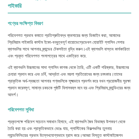
পাইকারি
পণ্যের সংক্ষিপ্ত বিবরণ
পরিবেশগত প্রভাব কমাতে প্রতিশ্রুতিবদ্ধ ব্যবসায়ের জন্য ডিজাইন করা, আমাদের
প্রিমিয়াম পাইকারি কাস্টম ইকো-বন্ধুত্বপূর্ণ বায়োডেগ্রেডেবল হোয়াইট গ্লাসিন পেপার
ব্যাগগুলির সাথে আপনার ব্র্যান্ডের টেকসইতা বৃদ্ধি করুন।এই ব্যাগগুলি বাস্তব কার্যকারিতা
এবং প্রকৃত পরিবেশগত শংসাপত্রের সাথে একত্রিত করে.
এই ব্যাগগুলি উচ্চমানের সাদা গ্লাসিন কাগজ থেকে তৈরি, এটি একটি পরিষ্কার, উচ্চমানের
চেহারা প্রদান করে এবং চর্বি, আর্দ্রতা এবং ময়লা প্রতিরোধের জন্য চমৎকার।তাদের
প্রাকৃতিক অর্ধ-স্বচ্ছতা আপনার পণ্যগুলিকে সূক্ষ্মভাবে প্রদর্শন করে যখন প্রয়োজনীয় সুরক্ষা
প্রদান করেমসৃণ, সামান্য চকচকে পৃষ্ঠটি বিলাসবহুল মনে হয় এবং প্রিমিয়াম ব্র্যান্ডিংয়ের জন্য
আদর্শ।
পরিবেশগত সুবিধা
প্রকৃতপক্ষে পরিবেশ সচেতন সমাধান হিসাবে, এই ব্যাগগুলি জৈব বিভাজ্য উপকরণ থেকে
তৈরি করা হয় এবং প্রাকৃতিকভাবে ভেঙে যায়, প্লাস্টিকের বিকল্পগুলির তুলনায়
ল্যান্ডফিলিংয়ের প্রভাব উল্লেখযোগ্যভাবে হ্রাস করে।আমরা বিস্তৃত কাস্টমাইজেশন