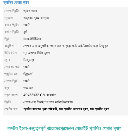
গ্লাসিন পেপার ব্যাগ
লোগো প্রিন্টিং:
গ্রহণ করুন
স্বচ্ছতা:
অত্যন্ত স্বচ্ছ বা স্বচ্ছ
কালার প্রিন্টিং:
সমর্থন
কাস্টম প্রিন্টিং:
হ্যাঁ
প্রিন্ট:
মহাকর্ষ/ডিজিটাল
বহুমুখিতা:
পোশাক এবং আনুষাঙ্গিক, গহনা এবং অন্যান্য ছোট আইটেমগুলির জন্য উপযুক্ত
সিলিং টাইপ:
স্ব-আঠালো সিলিং ক্যাপ
নমুনা:
বিনামূল্যে
গোলাকার গর্ত:
সমর্থন
প্যান্টোন রঙ:
স্ট্যান্ডার্ড
লোগো প্রিন্ট:
সমর্থন
বন্ধ:
ভাজ করা
শক্ত কাগজ:
49x33x32 CM বা কাস্টম
প্রিন্টিং:
লোগো এবং ডিজাইনের সাথে কাস্টমাইজযোগ্য
গ্লাসিন কাগজের ব্যাগ পাইকারি
সাদা গ্লাসিন কাগজের ব্যাগ
সাদা গ্লাসিন ব্যাগ
লক্ষণীয় করা:
,
,
কাস্টম ইকো-বন্ধুত্বপূর্ণ বায়োডেগ্রেডেবল হোয়াইট গ্লাসিন পেপার ব্যাগ