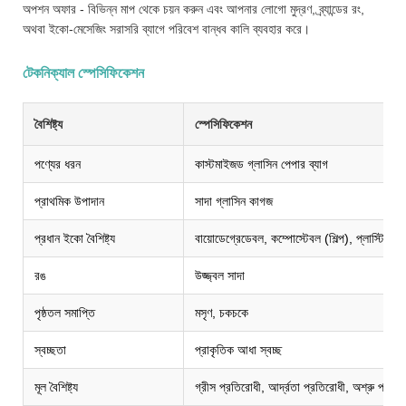
অপশন অফার - বিভিন্ন মাপ থেকে চয়ন করুন এবং আপনার লোগো মুদ্রণ, ব্র্যান্ডের রং,
অথবা ইকো-মেসেজিং সরাসরি ব্যাগে পরিবেশ বান্ধব কালি ব্যবহার করে।
টেকনিক্যাল স্পেসিফিকেশন
বৈশিষ্ট্য
স্পেসিফিকেশন
পণ্যের ধরন
কাস্টমাইজড গ্লাসিন পেপার ব্যাগ
প্রাথমিক উপাদান
সাদা গ্লাসিন কাগজ
প্রধান ইকো বৈশিষ্ট্য
বায়োডেগ্রেডেবল, কম্পোস্টেবল (শিল্প), প্লাস্টিক ম
রঙ
উজ্জ্বল সাদা
পৃষ্ঠতল সমাপ্তি
মসৃণ, চকচকে
স্বচ্ছতা
প্রাকৃতিক আধা স্বচ্ছ
মূল বৈশিষ্ট্য
গ্রীস প্রতিরোধী, আর্দ্রতা প্রতিরোধী, অশ্রু প্রতি