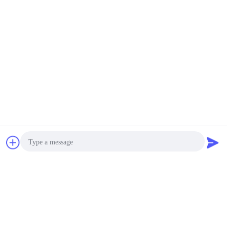
চ্যাট
উদ্ধৃতির জন্য আবেদন
Photo
Video Call