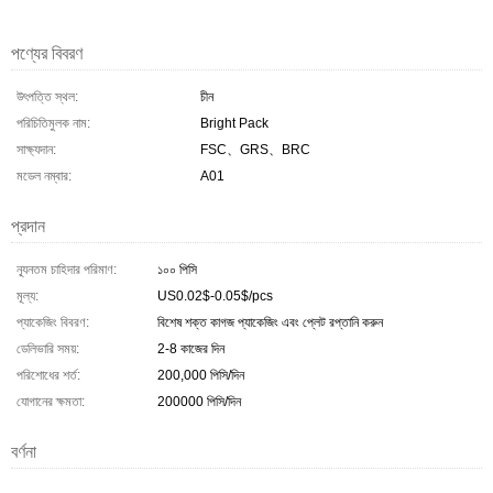
পণ্যের বিবরণ
উৎপত্তি স্থল:
চীন
পরিচিতিমুলক নাম:
Bright Pack
সাক্ষ্যদান:
FSC、GRS、BRC
মডেল নম্বার:
A01
প্রদান
ন্যূনতম চাহিদার পরিমাণ:
১০০ পিসি
মূল্য:
US0.02$-0.05$/pcs
প্যাকেজিং বিবরণ:
বিশেষ শক্ত কাগজ প্যাকেজিং এবং প্লেট রপ্তানি করুন
ডেলিভারি সময়:
2-8 কাজের দিন
পরিশোধের শর্ত:
200,000 পিসি/দিন
যোগানের ক্ষমতা:
200000 পিসি/দিন
বর্ণনা