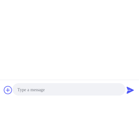
চ্যাট
উদ্ধৃতির জন্য আবেদন
Photo