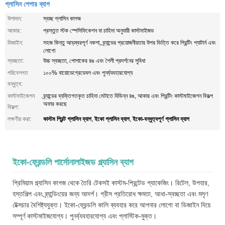
গ্লাসিন পেপার ব্যাগ
উপাদান:
স্বচ্ছ গ্লাসিন কাগজ
আকার:
প্রস্তুত স্টক স্পেসিফিকেশন বা চাহিদা অনুযায়ী কাস্টমাইজড
ডিজাইন:
সহজ কিন্তু আড়ম্বরপূর্ণ নকশা, ব্র্যান্ডের প্রয়োজনীয়তার উপর ভিত্তি করে প্রিন্টিং প্যাটার্ন এবং
লোগো
স্বচ্ছতা:
উচ্চ স্বচ্ছতা, পোশাকের রঙ এবং শৈলী প্রদর্শনের সুবিধা
পরিবেশগত
১০০% বায়োডেগ্রেডেবল এবং পুনর্ব্যবহারযোগ্য
বন্ধুত্ব:
কাস্টমাইজেশন
ব্র্যান্ডের ব্যক্তিগতকৃত চাহিদা মেটাতে বিভিন্ন রঙ, আকার এবং প্রিন্টিং কাস্টমাইজেশন বিকল্প
অফার করছে
বিকল্প:
কাস্টম প্রিন্ট গ্লাসিন ব্যাগ
ইকো গ্লাসিন ব্যাগ
ইকো-বন্ধুত্বপূর্ণ গ্লাসিন ব্যাগ
লক্ষণীয় করা:
,
,
ইকো-ফ্রেন্ডলি পার্সোনালাইজড গ্ল্যাসিন ব্যাগ
প্রিমিয়াম গ্ল্যাসিন কাগজ থেকে তৈরি টেকসই কাস্টম-প্রিন্টেড প্যাকেজিং। রিটেল, উপহার,
হস্তশিল্প এবং ব্র্যান্ডিংয়ের জন্য আদর্শ। গ্রীস প্রতিরোধ ক্ষমতা, আধা-স্বচ্ছতা এবং মসৃণ
টেক্সচার বৈশিষ্ট্যযুক্ত। ইকো-ফ্রেন্ডলি কালি ব্যবহার করে আপনার লোগো বা ডিজাইন দিয়ে
সম্পূর্ণ কাস্টমাইজযোগ্য। পুনর্ব্যবহারযোগ্য এবং প্লাস্টিক-মুক্ত।