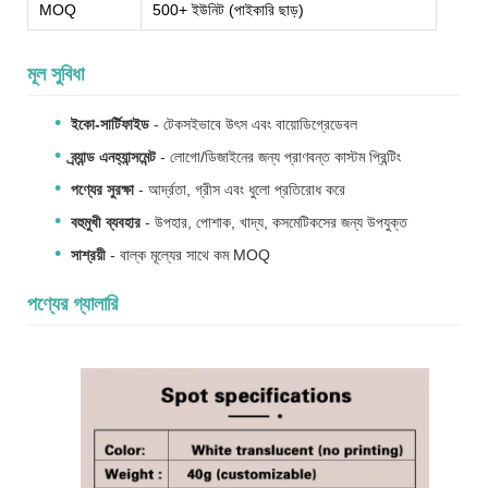
MOQ
500+ ইউনিট (পাইকারি ছাড়)
মূল সুবিধা
ইকো-সার্টিফাইড
- টেকসইভাবে উৎস এবং বায়োডিগ্রেডেবল
ব্র্যান্ড এনহ্যান্সমেন্ট
- লোগো/ডিজাইনের জন্য প্রাণবন্ত কাস্টম প্রিন্টিং
পণ্যের সুরক্ষা
- আর্দ্রতা, গ্রীস এবং ধুলো প্রতিরোধ করে
বহুমুখী ব্যবহার
- উপহার, পোশাক, খাদ্য, কসমেটিকসের জন্য উপযুক্ত
সাশ্রয়ী
- বাল্ক মূল্যের সাথে কম MOQ
পণ্যের গ্যালারি