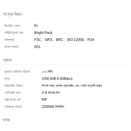
পণ্যের বিবরণ
উৎপত্তি স্থল:
চীন
পরিচিতিমুলক নাম:
Bright Pack
সাক্ষ্যদান:
FSC、GRS、BRC、ISO 22000、FDA
মডেল নম্বার:
A01
প্রদান
ন্যূনতম চাহিদার পরিমাণ:
১০০ পিসি
মূল্য:
US0.04$-0.05$/pcs
প্যাকেজিং বিবরণ:
বিশেষ শক্ত কাগজ প্যাকেজিং এবং প্লেট রপ্তানি করুন
ডেলিভারি সময়:
2-8 কাজের দিন
পরিশোধের শর্ত:
টি/টি
যোগানের ক্ষমতা:
200000 পিসি/দিন
বর্ণনা