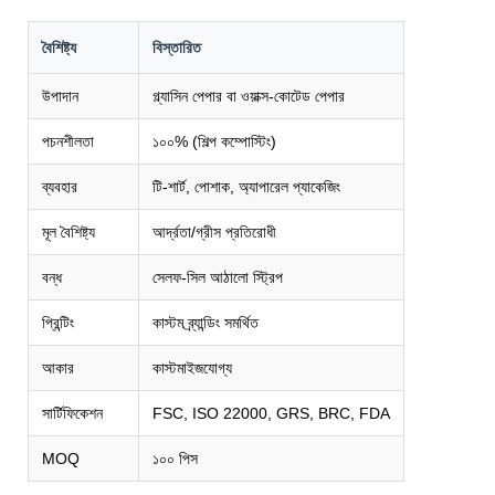
বৈশিষ্ট্য
বিস্তারিত
উপাদান
গ্ল্যাসিন পেপার বা ওয়াক্স-কোটেড পেপার
পচনশীলতা
১০০% (শিল্প কম্পোস্টিং)
ব্যবহার
টি-শার্ট, পোশাক, অ্যাপারেল প্যাকেজিং
মূল বৈশিষ্ট্য
আর্দ্রতা/গ্রীস প্রতিরোধী
বন্ধ
সেলফ-সিল আঠালো স্ট্রিপ
প্রিন্টিং
কাস্টম ব্র্যান্ডিং সমর্থিত
আকার
কাস্টমাইজযোগ্য
সার্টিফিকেশন
FSC, ISO 22000, GRS, BRC, FDA
MOQ
১০০ পিস