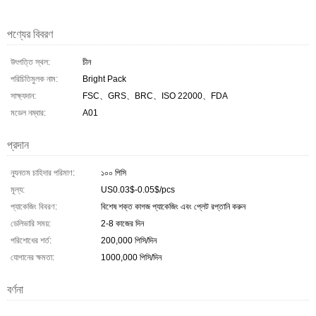
পণ্যের বিবরণ
উৎপত্তি স্থল:
চীন
পরিচিতিমুলক নাম:
Bright Pack
সাক্ষ্যদান:
FSC、GRS、BRC、ISO 22000、FDA
মডেল নম্বার:
A01
প্রদান
ন্যূনতম চাহিদার পরিমাণ:
১০০ পিসি
মূল্য:
US0.03$-0.05$/pcs
প্যাকেজিং বিবরণ:
বিশেষ শক্ত কাগজ প্যাকেজিং এবং প্লেট রপ্তানি করুন
ডেলিভারি সময়:
2-8 কাজের দিন
পরিশোধের শর্ত:
200,000 পিসি/দিন
যোগানের ক্ষমতা:
1000,000 পিসি/দিন
বর্ণনা