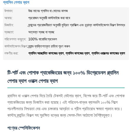
গ্লাসিন পেপার ব্যাগ
উপাদান:
উচ্চ মানের গ্লাসিন বা মোমের কাগজ
আকার:
প্রয়োজন অনুযায়ী কাস্টমাইজ করা যাবে
ডিজাইন:
ব্র্যান্ডের প্রয়োজনীয়তা অনুযায়ী মুদ্রিত গ্রাফিক্স এবং চূড়ান্ত কাস্টমাইজেশন বিকল্প উপলব্ধ
স্বচ্ছতা:
অত্যন্ত স্বচ্ছ বা স্বচ্ছ
পরিবেশগত বন্ধুত্ব:
100% বায়োডিগ্রেডেবল
কাস্টমাইজেশন বিকল্প:
ব্র্যান্ড ব্যক্তিগতকৃত চাহিদা পূরণ করুন
গ্লাসিন আচ্ছাদিত কাগজের ব্যাগ
গ্লাসিন কাগজের ব্যাগ
গ্লাসিন ওয়াক্সের কাগজের ব্যাগ
লক্ষণীয় করা:
,
,
টি-শার্ট এবং পোশাক প্যাকেজিংয়ের জন্য ১০০% ডিগ্রেডেবল গ্ল্যাসিন
পেপার ব্যাগ ওয়াক্স পেপার ব্যাগ
গ্ল্যাসিন বা ওয়াক্স পেপার দিয়ে তৈরি টেকসই মেইলার ব্যাগ, বিশেষ করে টি-শার্ট এবং পোশাক
প্যাকেজিংয়ের জন্য ডিজাইন করা হয়েছে। এই পরিবেশ-বান্ধব ব্যাগগুলি ১০০% শিল্পে
পচনশীলতার নিশ্চয়তা দেয় এবং চমৎকার আর্দ্রতা ও গ্রীস প্রতিরোধ ক্ষমতা প্রদান করে।
কাস্টম ব্র্যান্ডিং বিকল্প সহ সুরক্ষিত বন্ধের জন্য সেলফ-সিল আঠালো বৈশিষ্ট্যযুক্ত।
পণ্যের স্পেসিফিকেশন