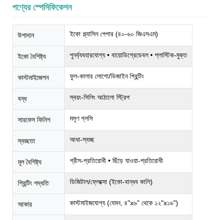
পণ্যের স্পেসিফিকেশন
ইকো গ্ল্যাসিন পেপার (৪০-৬০ জিএসএম)
উপাদান
পুনর্ব্যবহারযোগ্য • বায়োডিগ্রেডেবল • প্লাস্টিক-মুক্ত
ইকো বৈশিষ্ট্য
ফুল-কালার লোগো/ডিজাইন প্রিন্টিং
কাস্টমাইজেশন
স্বয়ং-সিলিং আঠালো স্ট্রিপ
বন্ধ
মসৃণ গ্লসি
সারফেস ফিনিশ
আধা-স্বচ্ছ
স্বচ্ছতা
গ্রীস-প্রতিরোধী • ছিঁড়ে যাওয়া-প্রতিরোধী
মূল বৈশিষ্ট্য
ডিজিটাল/ফ্লেক্সো (ইকো-বান্ধব কালি)
প্রিন্টিং পদ্ধতি
কাস্টমাইজযোগ্য (যেমন, ৪"x৬" থেকে ১২"x১৬")
আকার