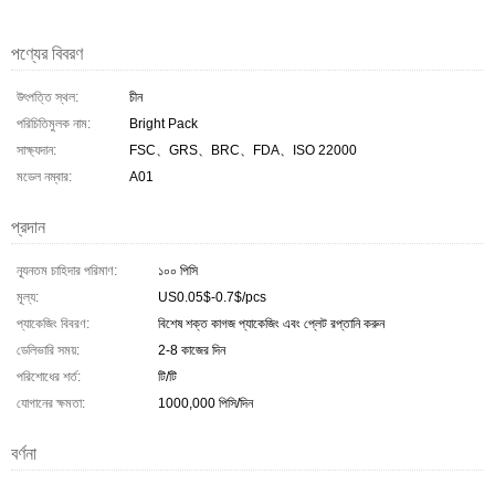
পণ্যের বিবরণ
উৎপত্তি স্থল:
চীন
পরিচিতিমুলক নাম:
Bright Pack
সাক্ষ্যদান:
FSC、GRS、BRC、FDA、ISO 22000
মডেল নম্বার:
A01
প্রদান
ন্যূনতম চাহিদার পরিমাণ:
১০০ পিসি
মূল্য:
US0.05$-0.7$/pcs
প্যাকেজিং বিবরণ:
বিশেষ শক্ত কাগজ প্যাকেজিং এবং প্লেট রপ্তানি করুন
ডেলিভারি সময়:
2-8 কাজের দিন
পরিশোধের শর্ত:
টি/টি
যোগানের ক্ষমতা:
1000,000 পিসি/দিন
বর্ণনা