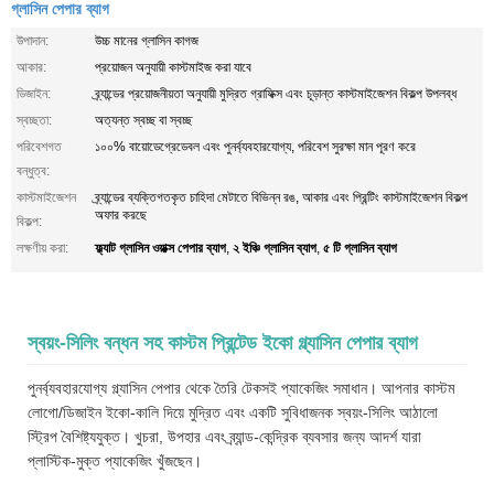
গ্লাসিন পেপার ব্যাগ
উপাদান:
উচ্চ মানের গ্লাসিন কাগজ
আকার:
প্রয়োজন অনুযায়ী কাস্টমাইজ করা যাবে
ডিজাইন:
ব্র্যান্ডের প্রয়োজনীয়তা অনুযায়ী মুদ্রিত গ্রাফিক্স এবং চূড়ান্ত কাস্টমাইজেশন বিকল্প উপলব্ধ
স্বচ্ছতা:
অত্যন্ত স্বচ্ছ বা স্বচ্ছ
পরিবেশগত
১০০% বায়োডেগ্রেডেবল এবং পুনর্ব্যবহারযোগ্য, পরিবেশ সুরক্ষা মান পূরণ করে
বন্ধুত্ব:
কাস্টমাইজেশন
ব্র্যান্ডের ব্যক্তিগতকৃত চাহিদা মেটাতে বিভিন্ন রঙ, আকার এবং প্রিন্টিং কাস্টমাইজেশন বিকল্প
অফার করছে
বিকল্প:
ফ্ল্যাট গ্লাসিন ওয়াক্স পেপার ব্যাগ
২ ইঞ্চি গ্লাসিন ব্যাগ
৫ টি গ্লাসিন ব্যাগ
লক্ষণীয় করা:
,
,
স্বয়ং-সিলিং বন্ধন সহ কাস্টম প্রিন্টেড ইকো গ্ল্যাসিন পেপার ব্যাগ
পুনর্ব্যবহারযোগ্য গ্ল্যাসিন পেপার থেকে তৈরি টেকসই প্যাকেজিং সমাধান। আপনার কাস্টম
লোগো/ডিজাইন ইকো-কালি দিয়ে মুদ্রিত এবং একটি সুবিধাজনক স্বয়ং-সিলিং আঠালো
স্ট্রিপ বৈশিষ্ট্যযুক্ত। খুচরা, উপহার এবং ব্র্যান্ড-কেন্দ্রিক ব্যবসার জন্য আদর্শ যারা
প্লাস্টিক-মুক্ত প্যাকেজিং খুঁজছেন।