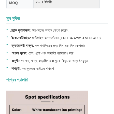
৫০০+ ইউনিট
MOQ
মূল সুবিধা
ব্র্যান্ড দৃশ্যমানতা:
উচ্চ-মানের কাস্টম লোগো প্রিন্টিং
ইকো-সার্টিফাইড:
সার্টিফাইড কম্পোস্টেবল (EN 13432/ASTM D6400)
ব্যবহারকারী-বান্ধব:
দক্ষ প্যাকিংয়ের জন্য পিল-এন্ড-সিল ক্লোজার
পণ্যের সুরক্ষা:
তেল, ধুলো এবং আর্দ্রতা প্রতিরোধ করে
বহুমুখী:
পোশাক, খাদ্য, হস্তশিল্প এবং খুচরা বিক্রয়ের জন্য উপযুক্ত
সাশ্রয়ী:
কম ন্যূনতম অর্ডারের পরিমাণ
পণ্যের গ্যালারি