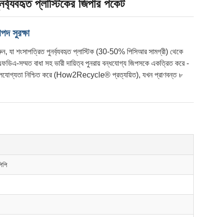
নর্ব্যবহৃত প্লাস্টিকের জিপার পকেট
পদ সুরক্ষা
ুন, যা শংসাপত্রিত পুনর্ব্যবহৃত প্লাস্টিক (30-50% পিসিআর সামগ্রী) থেকে
এফডিএ-সম্মত বাধা সহ ভারী দায়িত্ব পুনরায় বন্ধযোগ্য জিপসকে একত্রিত করে -
িসাইকেলযোগ্যতা নিশ্চিত করে (How2Recycle® প্রত্যয়িত), যখন প্রাণবন্ত ৮
িপি