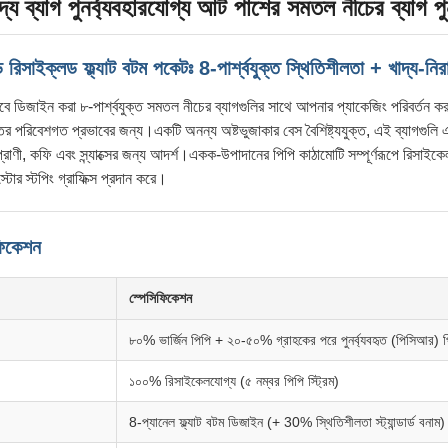
াদ্য ব্যাগ পুনর্ব্যবহারযোগ্য আট পাশের সমতল নীচের ব্যাগ পু
রিসাইক্লড ফ্ল্যাট বটম পকেটঃ 8-পার্শ্বযুক্ত স্থিতিশীলতা + খাদ্য-নিরা
ে ডিজাইন করা ৮-পার্শ্বযুক্ত সমতল নীচের ব্যাগগুলির সাথে আপনার প্যাকেজিং পরিবর্তন কর
চতর পরিবেশগত প্রভাবের জন্য।একটি অনন্য অষ্টভুজাকার বেস বৈশিষ্ট্যযুক্ত, এই ব্যাগগুলি 
 প্রাণী, কফি এবং স্ন্যাক্সের জন্য আদর্শ।একক-উপাদানের পিপি কাঠামোটি সম্পূর্ণরূপে র
স্টোর স্টপিং গ্রাফিক্স প্রদান করে।
িফিকেশন
স্পেসিফিকেশন
৮০% ভার্জিন পিপি + ২০-৫০% গ্রাহকের পরে পুনর্ব্যবহৃত (পিসিআর) প
১০০% রিসাইকেলযোগ্য (৫ নম্বর পিপি স্ট্রিম)
8-প্যানেল ফ্ল্যাট বটম ডিজাইন (+ 30% স্থিতিশীলতা স্ট্যান্ডার্ড বনাম)