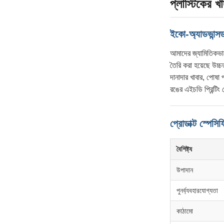
প্লাস্টিকের খ
ইকো-অ্যাডভান্সড 
আমাদের জ্যামিতিকভাব
তৈরি করা হয়েছে উচ্
দানাদার খাবার, পোষা
রঙের এইচডি প্রিন্টিং 
প্রোডাক্ট স্পেস
বৈশিষ্ট্য
উপাদান
পুনর্ব্যবহারযোগ্যতা
কাঠামো