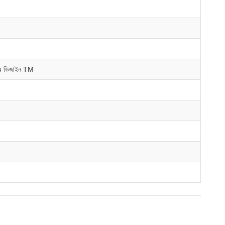
র ডিজাইন TM