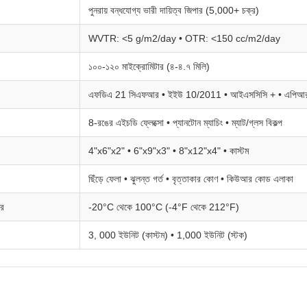
পুনরায় বন্ধযোগ্য ভারী দায়িত্ব জিপার (5,000+ চক্র)
WVTR: <5 g/m2/day • OTR: <150 cc/m2/day
১০০-১২০ মাইক্রোমিটার (৪-৪.৭ মিলি)
এফডিএ 21 সিএফআর • ইইউ 10/2011 • আইএসসিসি + • এপিআ
8-রঙের এইচডি ফ্লেক্সো • প্যানটোন ম্যাচিং • ম্যাট/গ্লস বিকল্প
4"x6"x2" • 6"x9"x3" • 8"x12"x4" • কাস্টম
ছিঁড়ে ফেলা • ঝুলন্ত গর্ত • বৃত্তাকার কোণ • কিউআর কোড এলাকা
ের
-20°C থেকে 100°C (-4°F থেকে 212°F)
3, 000 ইউনিট (কাস্টম) • 1,000 ইউনিট (স্টক)