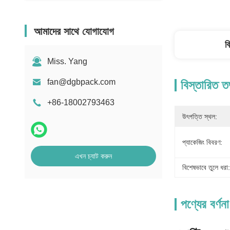
আমাদের সাথে যোগাযোগ
ব
Miss. Yang
fan@dgbpack.com
বিস্তারিত ত
+86-18002793463
উৎপত্তি স্থল:
প্যাকেজিং বিবরণ:
এখন চ্যাট করুন
বিশেষভাবে তুলে ধরা:
পণ্যের বর্ণনা