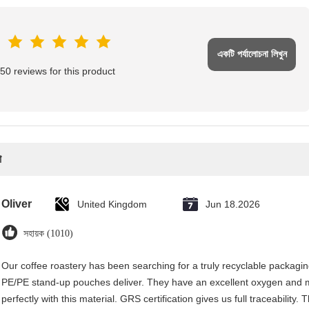
একটি পর্যালোচনা লিখুন
50 reviews for this product
া
Oliver
United Kingdom
Jun 18.2026
সহায়ক (1010)
Our coffee roastery has been searching for a truly recyclable packagi
PE/PE stand-up pouches deliver. They have an excellent oxygen and m
perfectly with this material. GRS certification gives us full traceability