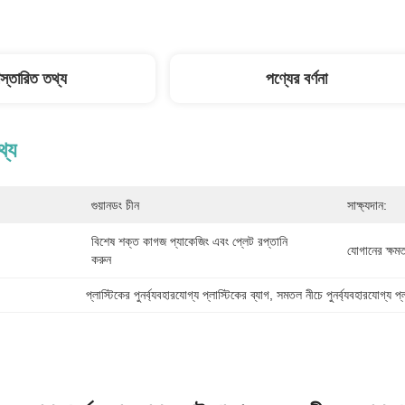
িস্তারিত তথ্য
পণ্যের বর্ণনা
থ্য
গুয়ানডং চীন
সাক্ষ্যদান:
বিশেষ শক্ত কাগজ প্যাকেজিং এবং প্লেট রপ্তানি 
যোগানের ক্ষমত
করুন
প্লাস্টিকের পুনর্ব্যবহারযোগ্য প্লাস্টিকের ব্যাগ
, 
সমতল নীচে পুনর্ব্যবহারযোগ্য প্ল